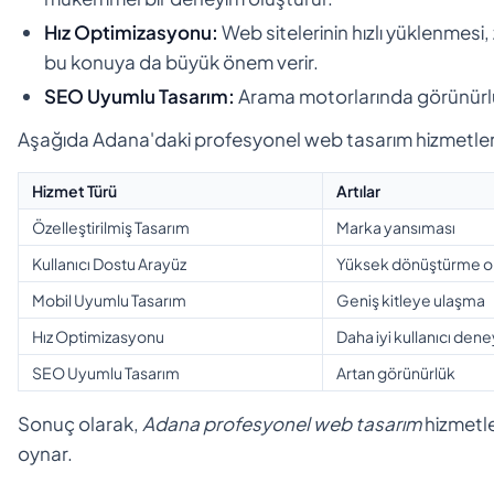
Hız Optimizasyonu:
Web sitelerinin hızlı yüklenmesi,
bu konuya da büyük önem verir.
SEO Uyumlu Tasarım:
Arama motorlarında görünürlü
Aşağıda Adana'daki profesyonel web tasarım hizmetlerinin a
Hizmet Türü
Artılar
Özelleştirilmiş Tasarım
Marka yansıması
Kullanıcı Dostu Arayüz
Yüksek dönüştürme o
Mobil Uyumlu Tasarım
Geniş kitleye ulaşma
Hız Optimizasyonu
Daha iyi kullanıcı den
SEO Uyumlu Tasarım
Artan görünürlük
Sonuç olarak,
Adana profesyonel web tasarım
hizmetler
oynar.