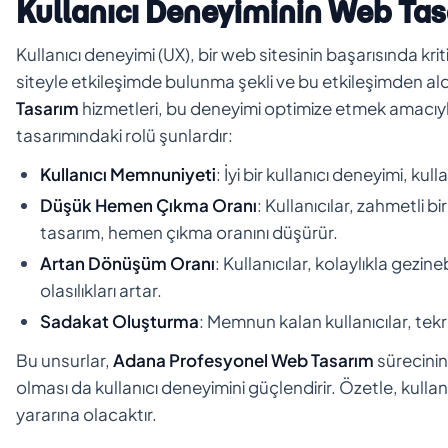
Kullanıcı Deneyiminin Web Tas
Kullanıcı deneyimi (UX), bir web sitesinin başarısında kri
siteyle etkileşimde bulunma şekli ve bu etkileşimden ald
Tasarım
hizmetleri, bu deneyimi optimize etmek amacıyla 
tasarımındaki rolü şunlardır:
Kullanıcı Memnuniyeti
: İyi bir kullanıcı deneyimi, ku
Düşük Hemen Çıkma Oranı
: Kullanıcılar, zahmetli b
tasarım, hemen çıkma oranını düşürür.
Artan Dönüşüm Oranı
: Kullanıcılar, kolaylıkla gezin
olasılıkları artar.
Sadakat Oluşturma
: Memnun kalan kullanıcılar, tekr
Bu unsurlar,
Adana Profesyonel Web Tasarım
sürecinin 
olması da kullanıcı deneyimini güçlendirir. Özetle, kullan
yararına olacaktır.