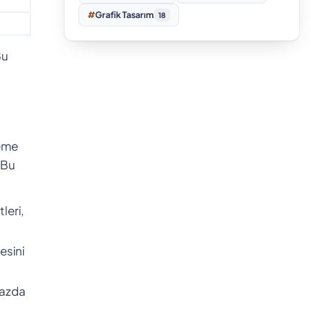
#
Grafik Tasarım
18
Bu
neme
 Bu
leri,
esini
hazda