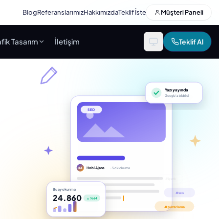
Blog
Referanslarımız
Hakkımızda
Teklif İste
Müşteri Paneli
fik Tasarım
İletişim
Teklif Al
Yazı yayında
Google’a bildirildi
SEO
Hobi Ajans
· 5 dk okuma
HA
Bu ay okunma
24.860
▲ %64