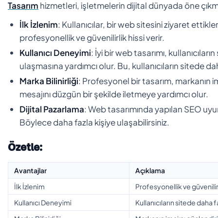
Tasarım
hizmetleri, işletmelerin dijital dünyada öne çıkm
İlk İzlenim
: Kullanıcılar, bir web sitesini ziyaret ettikle
profesyonellik ve güvenilirlik hissi verir.
Kullanıcı Deneyimi
: İyi bir web tasarımı, kullanıcılar
ulaşmasına yardımcı olur. Bu, kullanıcıların sitede d
Marka Bilinirliği
: Profesyonel bir tasarım, markanın i
mesajını düzgün bir şekilde iletmeye yardımcı olur.
Dijital Pazarlama
: Web tasarımında yapılan SEO uyum
Böylece daha fazla kişiye ulaşabilirsiniz.
Özetle:
Avantajlar
Açıklama
İlk İzlenim
Profesyonellik ve güvenilirl
Kullanıcı Deneyimi
Kullanıcıların sitede daha 