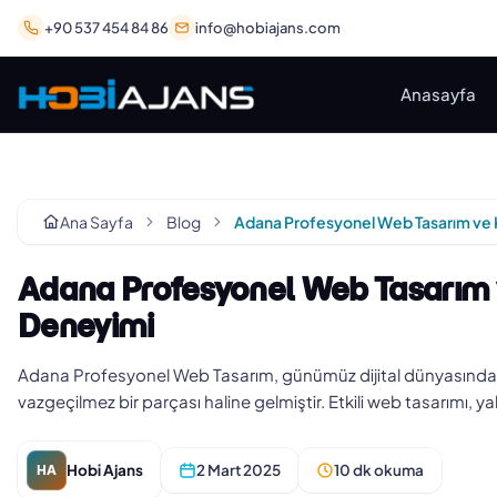
+90 537 454 84 86
info@hobiajans.com
Anasayfa
Ana Sayfa
Blog
Adana Profesyonel Web Tasarım v
Deneyimi
Adana Profesyonel Web Tasarım, günümüz dijital dünyasında başa
vazgeçilmez bir parçası haline gelmiştir. Etkili web tasarımı, ya
Hobi Ajans
2 Mart 2025
10 dk okuma
HA