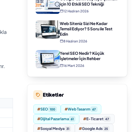
için 10 Etkili SEO Tekniği
12 Haziran 2026
Web Siteniz Sizi Ne Kadar
Temsil Ediyor? 5 Soru ile Test
ıkla
Edin
8 Haziran 2026
Yerel SEO Nedir? Küçük
İşletmeler İçin Rehber
ır.
16 Mart 2026
Etiketler
#
SEO
#
Web Tasarım
100
67
#
Dijital Pazarlama
#
E-Ticaret
61
47
#
Sosyal Medya
#
Google Ads
31
25