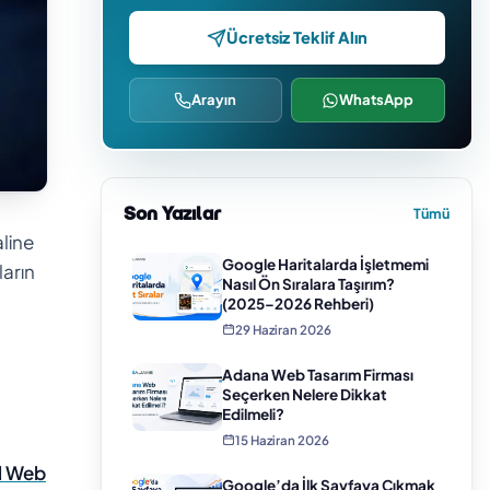
Ücretsiz Teklif Alın
Arayın
WhatsApp
Son Yazılar
Tümü
aline
Google Haritalarda İşletmemi
ların
Nasıl Ön Sıralara Taşırım?
(2025–2026 Rehberi)
29 Haziran 2026
Adana Web Tasarım Firması
Seçerken Nelere Dikkat
Edilmeli?
15 Haziran 2026
l Web
Google’da İlk Sayfaya Çıkmak