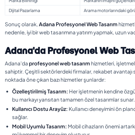
Marka Bilinirliği
Markanın imajını güçlendiri
Dijital Pazarlama
Arama motorlarındaki görün
Sonuç olarak,
Adana Profesyonel Web Tasarım
hizmetl
nedenle, iyi bir web tasarımına yatırım yapmak, uzun v
Adana'da Profesyonel Web Tas
Adana'da
profesyonel web tasarım
hizmetleri, işletme
sahiptir. Çeşitli sektörlerdeki firmalar, rekabet avanta
noktada öne çıkan bazı hizmetler şunlardır:
Özelleştirilmiş Tasarım:
Her işletmenin kendine özgü 
bu markayı yansıtan tamamen özel tasarımlar sunar.
Kullanıcı Dostu Arayüz:
Kullanıcı deneyimini ön pland
sağlar.
Mobil Uyumlu Tasarım:
Mobil cihazların önemi artark
mükemmel bir deneyim oluşturur.