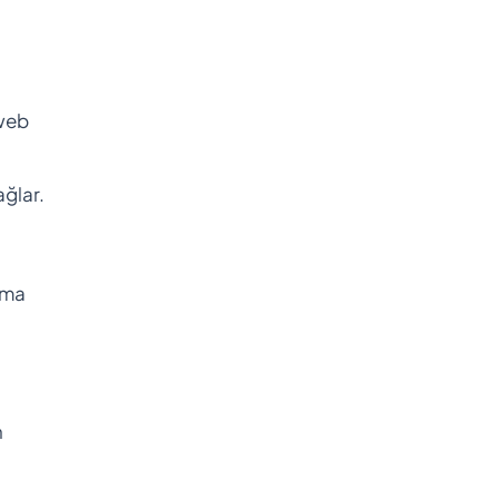
 web
ağlar.
apma
n