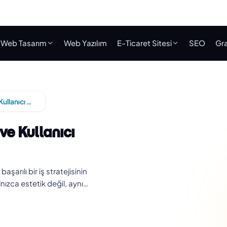
Web Tasarım
Web Yazılım
E-Ticaret Sitesi
SEO
Gra
Adana Profesyonel Web Tasarım ve Kullanıcı Deneyimi
e Kullanıcı
rılı bir iş stratejisinin
lnızca estetik değil, aynı…