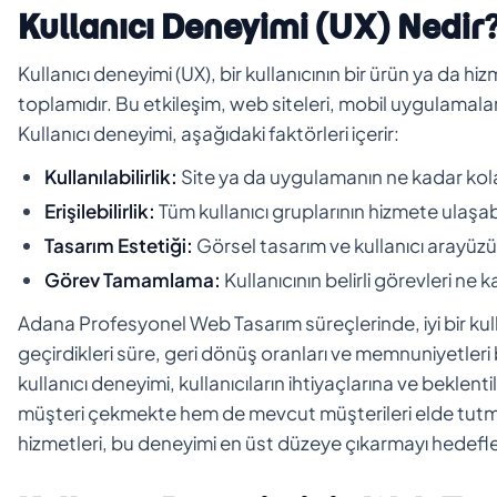
Kullanıcı Deneyimi (UX) Nedir
Kullanıcı deneyimi (UX), bir kullanıcının bir ürün ya da
toplamıdır. Bu etkileşim, web siteleri, mobil uygulamalar
Kullanıcı deneyimi, aşağıdaki faktörleri içerir:
Kullanılabilirlik:
Site ya da uygulamanın ne kadar kolay
Erişilebilirlik:
Tüm kullanıcı gruplarının hizmete ulaşab
Tasarım Estetiği:
Görsel tasarım ve kullanıcı arayüzü (U
Görev Tamamlama:
Kullanıcının belirli görevleri ne 
Adana Profesyonel Web Tasarım süreçlerinde, iyi bir kull
geçirdikleri süre, geri dönüş oranları ve memnuniyetleri b
kullanıcı deneyimi, kullanıcıların ihtiyaçlarına ve beklen
müşteri çekmekte hem de mevcut müşterileri elde tutma
hizmetleri, bu deneyimi en üst düzeye çıkarmayı hedefle