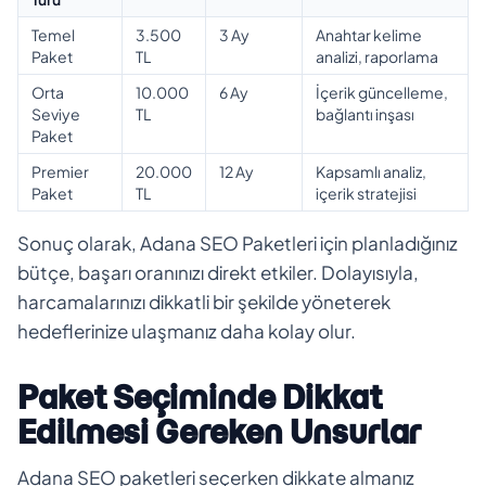
Temel
3.500
3 Ay
Anahtar kelime
Paket
TL
analizi, raporlama
Orta
10.000
6 Ay
İçerik güncelleme,
Seviye
TL
bağlantı inşası
Paket
Premier
20.000
12 Ay
Kapsamlı analiz,
Paket
TL
içerik stratejisi
Sonuç olarak, Adana SEO Paketleri için planladığınız
bütçe, başarı oranınızı direkt etkiler. Dolayısıyla,
harcamalarınızı dikkatli bir şekilde yöneterek
hedeflerinize ulaşmanız daha kolay olur.
Paket Seçiminde Dikkat
Edilmesi Gereken Unsurlar
Adana SEO paketleri seçerken dikkate almanız