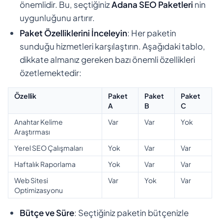
önemlidir. Bu, seçtiğiniz
Adana SEO Paketleri
nin
uygunluğunu artırır.
Paket Özelliklerini İnceleyin
: Her paketin
sunduğu hizmetleri karşılaştırın. Aşağıdaki tablo,
dikkate almanız gereken bazı önemli özellikleri
özetlemektedir:
Özellik
Paket
Paket
Paket
A
B
C
Anahtar Kelime
Var
Var
Yok
Araştırması
Yerel SEO Çalışmaları
Yok
Var
Var
Haftalık Raporlama
Yok
Var
Var
Web Sitesi
Var
Yok
Var
Optimizasyonu
Bütçe ve Süre
: Seçtiğiniz paketin bütçenizle