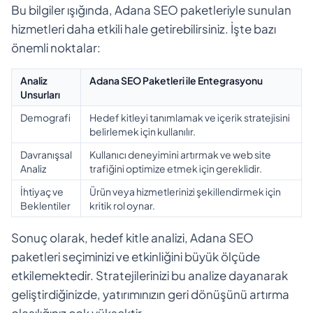
Bu bilgiler ışığında, Adana SEO paketleriyle sunulan
hizmetleri daha etkili hale getirebilirsiniz. İşte bazı
önemli noktalar:
Analiz
Adana SEO Paketleri ile Entegrasyonu
Unsurları
Demografi
Hedef kitleyi tanımlamak ve içerik stratejisini
belirlemek için kullanılır.
Davranışsal
Kullanıcı deneyimini artırmak ve web site
Analiz
trafiğini optimize etmek için gereklidir.
İhtiyaç ve
Ürün veya hizmetlerinizi şekillendirmek için
Beklentiler
kritik rol oynar.
Sonuç olarak, hedef kitle analizi, Adana SEO
paketleri seçiminizi ve etkinliğini büyük ölçüde
etkilemektedir. Stratejilerinizi bu analize dayanarak
geliştirdiğinizde, yatırımınızın geri dönüşünü artırma
olasılığınız çok yüksektir.