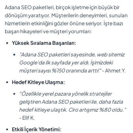
Adana SEO paketleri, birçok işletme için büyük bir
dönüşüm yaratıyor. Müşterilerin deneyimleri, sunulan
hizmetlerin etkinliğini gözler önüne seriyor. İşte bazı
başarı hikayeleri ve müşteri yorumları:
Yüksek Sıralama Başarıları:
"Adana SEO paketleri sayesinde, web sitemiz
Google'da ilk sayfada yer aldı. İşimizdeki
müşteri sayısı %150 oranında arttı!"
- Ahmet Y.
Hedef Kitleye Ulaşma:
"Özellikle yerel pazara yönelik stratejiler
geliştiren Adana SEO paketleri ile, daha fazla
hedef kitleye ulaştık. Ciro artışımız %80 oldu."
- Elif K.
Etkili İçerik Yönetimi: