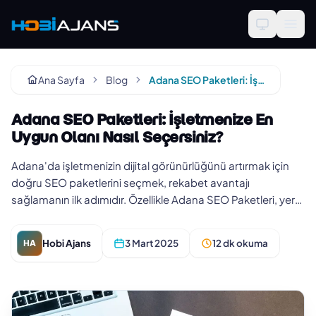
Ana Sayfa
Blog
Adana SEO Paketleri: İşletmenize En Uygun Olanı Nasıl Seçersiniz?
Adana SEO Paketleri: İşletmenize En
Uygun Olanı Nasıl Seçersiniz?
Adana'da işletmenizin dijital görünürlüğünü artırmak için
doğru SEO paketlerini seçmek, rekabet avantajı
sağlamanın ilk adımıdır. Özellikle Adana SEO Paketleri, yerel
hedef kitleni…
Hobi Ajans
3 Mart 2025
12 dk okuma
HA