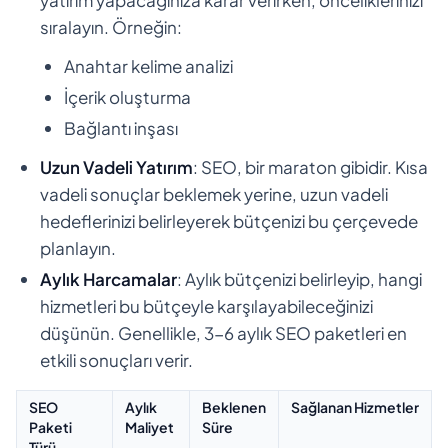
sıralayın. Örneğin:
Anahtar kelime analizi
İçerik oluşturma
Bağlantı inşası
Uzun Vadeli Yatırım
: SEO, bir maraton gibidir. Kısa
vadeli sonuçlar beklemek yerine, uzun vadeli
hedeflerinizi belirleyerek bütçenizi bu çerçevede
planlayın.
Aylık Harcamalar
: Aylık bütçenizi belirleyip, hangi
hizmetleri bu bütçeyle karşılayabileceğinizi
düşünün. Genellikle, 3-6 aylık SEO paketleri en
etkili sonuçları verir.
SEO
Aylık
Beklenen
Sağlanan Hizmetler
Paketi
Maliyet
Süre
Türü