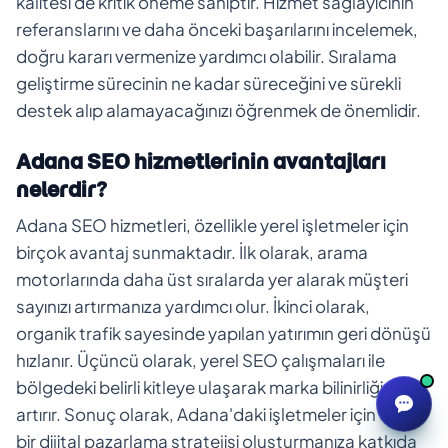
kalitesi de kritik öneme sahiptir. Hizmet sağlayıcının
referanslarını ve daha önceki başarılarını incelemek,
doğru kararı vermenize yardımcı olabilir. Sıralama
geliştirme sürecinin ne kadar süreceğini ve sürekli
destek alıp alamayacağınızı öğrenmek de önemlidir.
Adana SEO hizmetlerinin avantajları
nelerdir?
Adana SEO hizmetleri, özellikle yerel işletmeler için
birçok avantaj sunmaktadır. İlk olarak, arama
motorlarında daha üst sıralarda yer alarak müşteri
sayınızı artırmanıza yardımcı olur. İkinci olarak,
organik trafik sayesinde yapılan yatırımın geri dönüşü
hızlanır. Üçüncü olarak, yerel SEO çalışmaları ile
bölgedeki belirli kitleye ulaşarak marka bilinirliğinizi
artırır. Sonuç olarak, Adana'daki işletmeler için etkili
bir dijital pazarlama stratejisi oluşturmanıza katkıda