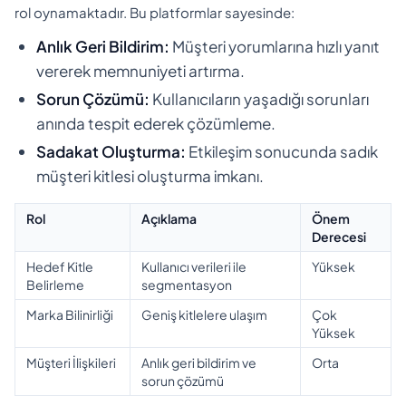
rol oynamaktadır. Bu platformlar sayesinde:
Anlık Geri Bildirim:
Müşteri yorumlarına hızlı yanıt
vererek memnuniyeti artırma.
Sorun Çözümü:
Kullanıcıların yaşadığı sorunları
anında tespit ederek çözümleme.
Sadakat Oluşturma:
Etkileşim sonucunda sadık
müşteri kitlesi oluşturma imkanı.
Rol
Açıklama
Önem
Derecesi
Hedef Kitle
Kullanıcı verileri ile
Yüksek
Belirleme
segmentasyon
Marka Bilinirliği
Geniş kitlelere ulaşım
Çok
Yüksek
Müşteri İlişkileri
Anlık geri bildirim ve
Orta
sorun çözümü