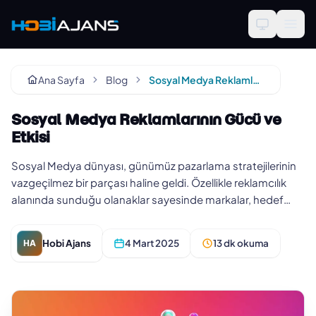
Ana Sayfa
Blog
Sosyal Medya Reklamlarının Gücü ve Etkisi
Sosyal Medya Reklamlarının Gücü ve
Etkisi
Sosyal Medya dünyası, günümüz pazarlama stratejilerinin
vazgeçilmez bir parçası haline geldi. Özellikle reklamcılık
alanında sunduğu olanaklar sayesinde markalar, hedef
kitlelerine…
Hobi Ajans
4 Mart 2025
13 dk okuma
HA