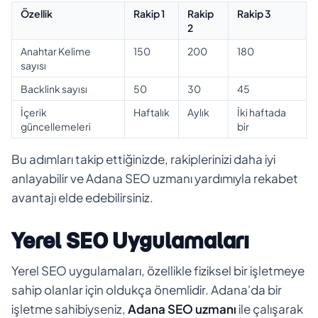
Özellik
Rakip 1
Rakip
Rakip 3
2
Anahtar Kelime
150
200
180
sayısı
Backlink sayısı
50
30
45
İçerik
Haftalık
Aylık
İki haftada
güncellemeleri
bir
Bu adımları takip ettiğinizde, rakiplerinizi daha iyi
anlayabilir ve Adana SEO uzmanı yardımıyla rekabet
avantajı elde edebilirsiniz.
Yerel SEO Uygulamaları
Yerel SEO uygulamaları, özellikle fiziksel bir işletmeye
sahip olanlar için oldukça önemlidir. Adana'da bir
işletme sahibiyseniz,
Adana SEO uzmanı
ile çalışarak