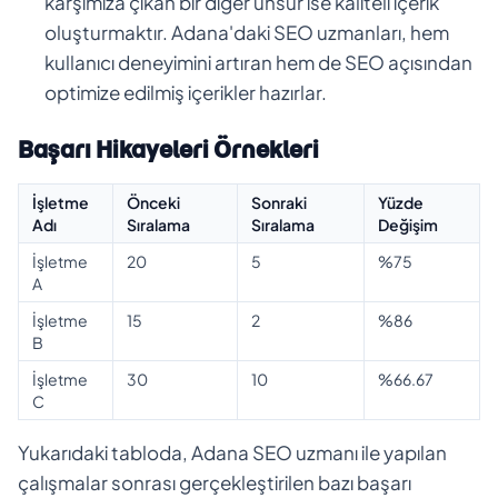
karşımıza çıkan bir diğer unsur ise kaliteli içerik
oluşturmaktır. Adana'daki SEO uzmanları, hem
kullanıcı deneyimini artıran hem de SEO açısından
optimize edilmiş içerikler hazırlar.
Başarı Hikayeleri Örnekleri
İşletme
Önceki
Sonraki
Yüzde
Adı
Sıralama
Sıralama
Değişim
İşletme
20
5
%75
A
İşletme
15
2
%86
B
İşletme
30
10
%66.67
C
Yukarıdaki tabloda, Adana SEO uzmanı ile yapılan
çalışmalar sonrası gerçekleştirilen bazı başarı