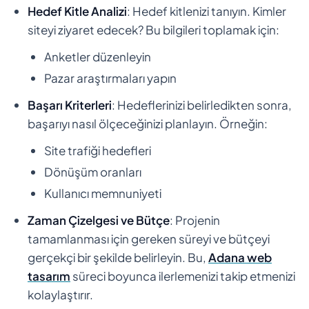
Hedef Kitle Analizi
: Hedef kitlenizi tanıyın. Kimler
siteyi ziyaret edecek? Bu bilgileri toplamak için:
Anketler düzenleyin
Pazar araştırmaları yapın
Başarı Kriterleri
: Hedeflerinizi belirledikten sonra,
başarıyı nasıl ölçeceğinizi planlayın. Örneğin:
Site trafiği hedefleri
Dönüşüm oranları
Kullanıcı memnuniyeti
Zaman Çizelgesi ve Bütçe
: Projenin
tamamlanması için gereken süreyi ve bütçeyi
gerçekçi bir şekilde belirleyin. Bu,
Adana web
tasarım
süreci boyunca ilerlemenizi takip etmenizi
kolaylaştırır.