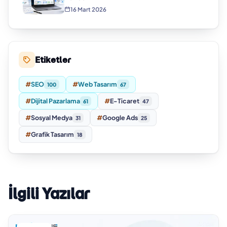
16 Mart 2026
Etiketler
#
SEO
#
Web Tasarım
100
67
#
Dijital Pazarlama
#
E-Ticaret
61
47
#
Sosyal Medya
#
Google Ads
31
25
#
Grafik Tasarım
18
İlgili Yazılar