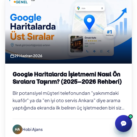
GENEL
29 Haziran 2026
Google Haritalarda İşletmemi Nasıl Ön
Sıralara Taşırım? (2025–2026 Rehberi)
Bir potansiyel müşteri telefonundan "yakınımdaki
kuaför" ya da "en iyi oto servis Ankara" diye arama
yaptığında ekranda ilk beliren üç işletmeden biri siz
değilseniz, o müşteriyi b…
Hobi Ajans
HA