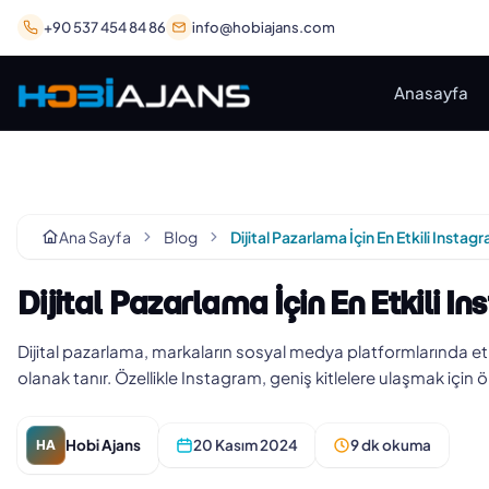
+90 537 454 84 86
info@hobiajans.com
Anasayfa
Ana Sayfa
Blog
Dijital Pazarlama İçin En Etkili In
Dijital pazarlama, markaların sosyal medya platformlarında etki
olanak tanır. Özellikle Instagram, geniş kitlelere ulaşmak için ö
Hobi Ajans
20 Kasım 2024
9 dk okuma
HA