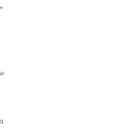
im
ir
ag