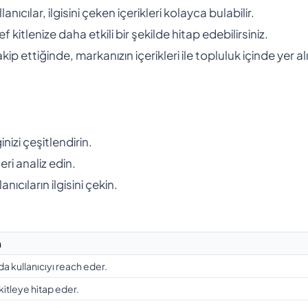
ıcılar, ilgisini çeken içerikleri kolayca bulabilir.
kitlenize daha etkili bir şekilde hitap edebilirsiniz.
takip ettiğinde, markanızın içerikleri ile topluluk içinde yer alı
nizi çeşitlendirin.
eri analiz edin.
nıcıların ilgisini çekin.
a
a kullanıcıyı reach eder.
r kitleye hitap eder.