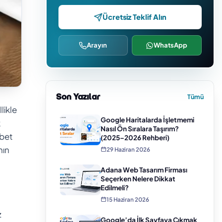
Ücretsiz Teklif Alın
Arayın
WhatsApp
Son Yazılar
Tümü
likle
Google Haritalarda İşletmemi
k
Nasıl Ön Sıralara Taşırım?
abet
(2025–2026 Rehberi)
nın
29 Haziran 2026
Adana Web Tasarım Firması
Seçerken Nelere Dikkat
Edilmeli?
15 Haziran 2026
z
Google’da İlk Sayfaya Çıkmak