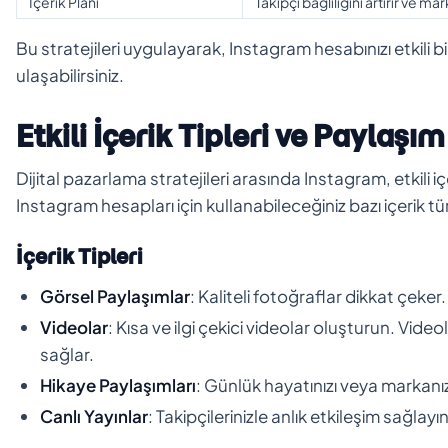
İçerik Planı
Takipçi bağlılığını artırır ve ma
Bu stratejileri uygulayarak, Instagram hesabınızı etkili b
ulaşabilirsiniz.
Etkili İçerik Tipleri ve Paylaşım
Dijital pazarlama stratejileri arasında Instagram, etkili içe
Instagram hesapları için kullanabileceğiniz bazı içerik türl
İçerik Tipleri
Görsel Paylaşımlar
: Kaliteli fotoğraflar dikkat çeker.
Videolar
: Kısa ve ilgi çekici videolar oluşturun. Video
sağlar.
Hikaye Paylaşımları
: Günlük hayatınızı veya markanı
Canlı Yayınlar
: Takipçilerinizle anlık etkileşim sağlay