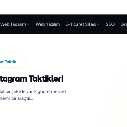
Web Tasarım
Web Yazılım
E-Ticaret Sitesi
SEO
Gra
Dijital Pazarlama İçin En Etkili Instagram Taktikleri
stagram Taktikleri
li bir şekilde varlık göstermesine
nemli bir araçtır…