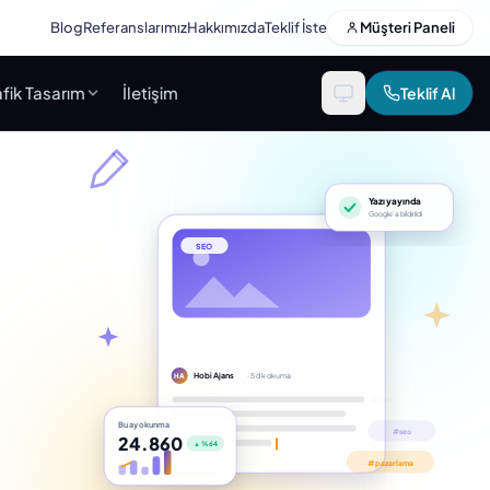
Blog
Referanslarımız
Hakkımızda
Teklif İste
Müşteri Paneli
fik Tasarım
İletişim
Teklif Al
Yazı yayında
Google’a bildirildi
SEO
Hobi Ajans
· 5 dk okuma
HA
Bu ay okunma
24.860
▲ %64