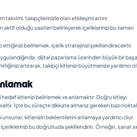
m takvimi, takipçilerinizle olan etkileşimi artırır.
en aktif olduğu saatleri belirleyerek içeriklerinizi bu zaman
ttiğinizi belirlemek, içerik stratejinizi şekillendirecektir.
 uygulandığında, dijital pazarlama üzerinden büyük bir başa
iğinizi artırarak, takipçi kitlenizi büyütmenize yardımcı ol
 Anlamak
i hedef kitlenizi belirlemek ve anlamaktır. Doğru kitleyi
yükseltir. İşte bu süreçte dikkate almanız gereken bazı noktal
i unsurlar, kitlenizin beklentilerini anlamaya yardımcı olur.
rek içeriklerinizi bu doğrultuda şekillendirin. Örneğin, sanat 