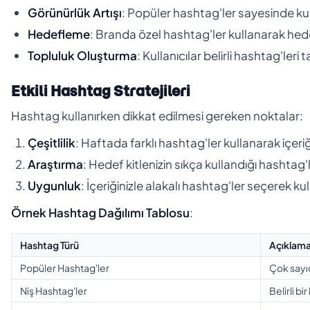
Görünürlük Artışı
: Popüler hashtag'ler sayesinde kullan
Hedefleme
: Branda özel hashtag'ler kullanarak hedef 
Topluluk Oluşturma
: Kullanıcılar belirli hashtag'leri 
Etkili Hashtag Stratejileri
Hashtag kullanırken dikkat edilmesi gereken noktalar:
Çeşitlilik
: Haftada farklı hashtag'ler kullanarak içeriği
Araştırma
: Hedef kitlenizin sıkça kullandığı hashtag'l
Uygunluk
: İçeriğinizle alakalı hashtag'ler seçerek kulla
Örnek Hashtag Dağılımı Tablosu
:
Hashtag Türü
Açıklam
Popüler Hashtag'ler
Çok sayıd
Niş Hashtag'ler
Belirli bi