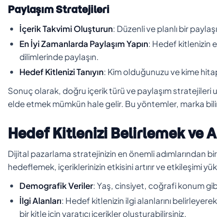
Paylaşım Stratejileri
İçerik Takvimi Oluşturun
: Düzenli ve planlı bir paylaşı
En İyi Zamanlarda Paylaşım Yapın
: Hedef kitlenizin 
dilimlerinde paylaşın.
Hedef Kitlenizi Tanıyın
: Kim olduğunuzu ve kime hitap e
Sonuç olarak, doğru içerik türü ve paylaşım stratejileri
elde etmek mümkün hale gelir. Bu yöntemler, marka bilinirl
Hedef Kitlenizi Belirlemek ve
Dijital pazarlama stratejinizin en önemli adımlarından bir
hedeflemek, içeriklerinizin etkisini artırır ve etkileşimi 
Demografik Veriler
: Yaş, cinsiyet, coğrafi konum gib
İlgi Alanları
: Hedef kitlenizin ilgi alanlarını belirleye
bir kitle için yaratıcı içerikler oluşturabilirsiniz.