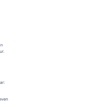
rı
ur.
ar:
seven