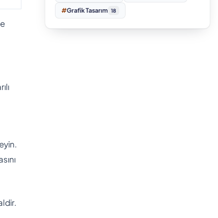
#
Grafik Tasarım
18
ze
ılı
eyin.
asını
ldir.