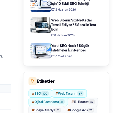
için 10 Etkili SEO Tekniği
12 Haziran 2026
Web Siteniz Sizi Ne Kadar
Temsil Ediyor? 5 Soru ile Test
Edin
8 Haziran 2026
Yerel SEO Nedir? Küçük
İşletmeler İçin Rehber
n.
16 Mart 2026
Etiketler
#
SEO
#
Web Tasarım
100
67
#
Dijital Pazarlama
#
E-Ticaret
61
47
#
Sosyal Medya
#
Google Ads
31
25