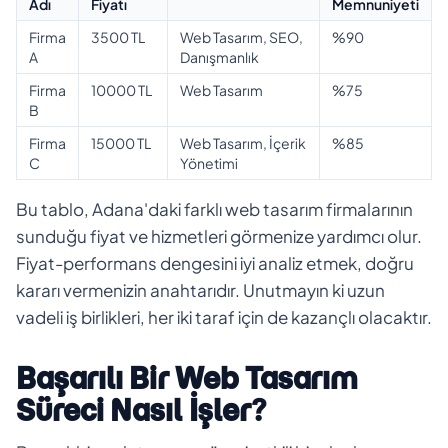
Adı
Fiyatı
Memnuniyeti
Firma
3500 TL
Web Tasarım, SEO,
%90
A
Danışmanlık
Firma
10000 TL
Web Tasarım
%75
B
Firma
15000 TL
Web Tasarım, İçerik
%85
C
Yönetimi
Bu tablo, Adana'daki farklı web tasarım firmalarının
sunduğu fiyat ve hizmetleri görmenize yardımcı olur.
Fiyat-performans dengesini iyi analiz etmek, doğru
kararı vermenizin anahtarıdır. Unutmayın ki uzun
vadeli iş birlikleri, her iki taraf için de kazançlı olacaktır.
Başarılı Bir Web Tasarım
Süreci Nasıl İşler?