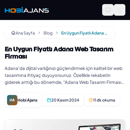
Ana Sayfa
Blog
En Uygun Fiyatlı Adana Web Tasarım Firması
En Uygun Fiyatlı Adana Web Tasarım
Firması
Adana'da dijital varlığınızı güçlendirmek için kaliteli bir web
tasarımına ihtiyaç duyuyorsunuz. Özellikle rekabetin
giderek arttığı bu dönemde, "Adana Web Tasarım Firması"
seçimin…
Hobi Ajans
20 Kasım 2024
11 dk okuma
HA