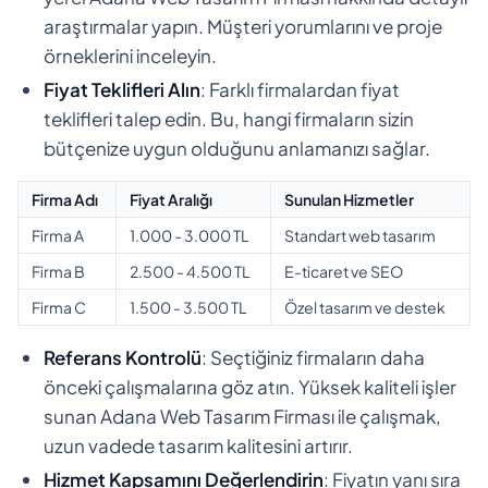
araştırmalar yapın. Müşteri yorumlarını ve proje
örneklerini inceleyin.
Fiyat Teklifleri Alın
: Farklı firmalardan fiyat
teklifleri talep edin. Bu, hangi firmaların sizin
bütçenize uygun olduğunu anlamanızı sağlar.
Firma Adı
Fiyat Aralığı
Sunulan Hizmetler
Firma A
1.000 - 3.000 TL
Standart web tasarım
Firma B
2.500 - 4.500 TL
E-ticaret ve SEO
Firma C
1.500 - 3.500 TL
Özel tasarım ve destek
Referans Kontrolü
: Seçtiğiniz firmaların daha
önceki çalışmalarına göz atın. Yüksek kaliteli işler
sunan Adana Web Tasarım Firması ile çalışmak,
uzun vadede tasarım kalitesini artırır.
Hizmet Kapsamını Değerlendirin
: Fiyatın yanı sıra