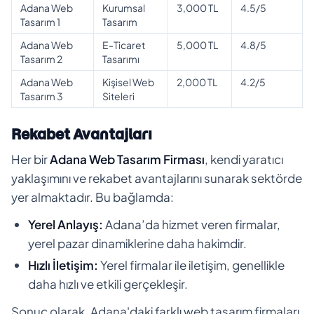
Adana Web
Kurumsal
3,000 TL
4.5/5
Tasarım 1
Tasarım
Adana Web
E-Ticaret
5,000 TL
4.8/5
Tasarım 2
Tasarımı
Adana Web
Kişisel Web
2,000 TL
4.2/5
Tasarım 3
Siteleri
Rekabet Avantajları
Her bir
Adana Web Tasarım Firması
, kendi yaratıcı
yaklaşımını ve rekabet avantajlarını sunarak sektörde
yer almaktadır. Bu bağlamda:
Yerel Anlayış:
Adana’da hizmet veren firmalar,
yerel pazar dinamiklerine daha hakimdir.
Hızlı İletişim:
Yerel firmalar ile iletişim, genellikle
daha hızlı ve etkili gerçekleşir.
Sonuç olarak, Adana'daki farklı web tasarım firmaları,