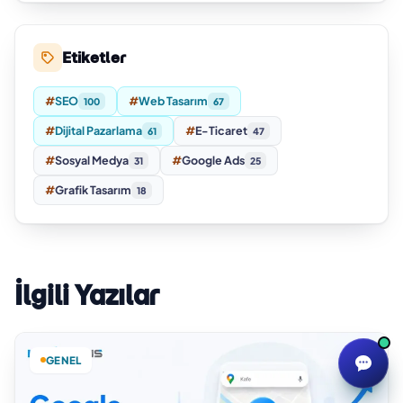
Etiketler
#
SEO
#
Web Tasarım
100
67
#
Dijital Pazarlama
#
E-Ticaret
61
47
#
Sosyal Medya
#
Google Ads
31
25
#
Grafik Tasarım
18
İlgili Yazılar
GENEL