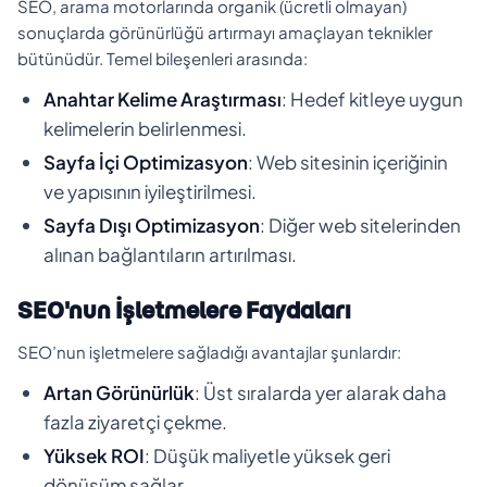
SEO, arama motorlarında organik (ücretli olmayan)
sonuçlarda görünürlüğü artırmayı amaçlayan teknikler
bütünüdür. Temel bileşenleri arasında:
Anahtar Kelime Araştırması
: Hedef kitleye uygun
kelimelerin belirlenmesi.
Sayfa İçi Optimizasyon
: Web sitesinin içeriğinin
ve yapısının iyileştirilmesi.
Sayfa Dışı Optimizasyon
: Diğer web sitelerinden
alınan bağlantıların artırılması.
SEO'nun İşletmelere Faydaları
SEO’nun işletmelere sağladığı avantajlar şunlardır:
Artan Görünürlük
: Üst sıralarda yer alarak daha
fazla ziyaretçi çekme.
Yüksek ROI
: Düşük maliyetle yüksek geri
dönüşüm sağlar.