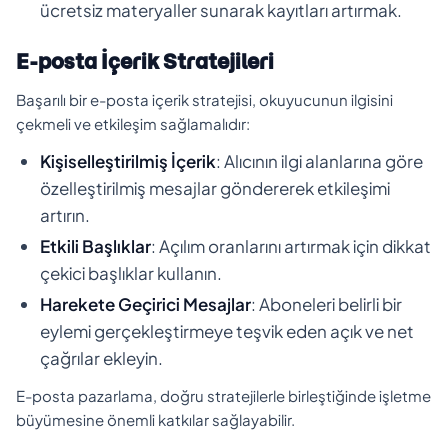
ücretsiz materyaller sunarak kayıtları artırmak.
E-posta İçerik Stratejileri
Başarılı bir e-posta içerik stratejisi, okuyucunun ilgisini
çekmeli ve etkileşim sağlamalıdır:
Kişiselleştirilmiş İçerik
: Alıcının ilgi alanlarına göre
özelleştirilmiş mesajlar göndererek etkileşimi
artırın.
Etkili Başlıklar
: Açılım oranlarını artırmak için dikkat
çekici başlıklar kullanın.
Harekete Geçirici Mesajlar
: Aboneleri belirli bir
eylemi gerçekleştirmeye teşvik eden açık ve net
çağrılar ekleyin.
E-posta pazarlama, doğru stratejilerle birleştiğinde işletme
büyümesine önemli katkılar sağlayabilir.