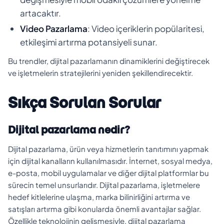
artacaktır.
Video Pazarlama
: Video içeriklerin popülaritesi,
etkileşimi artırma potansiyeli sunar.
Bu trendler, dijital pazarlamanın dinamiklerini değiştirecek
ve işletmelerin stratejilerini yeniden şekillendirecektir.
Sıkça Sorulan Sorular
Dijital pazarlama nedir?
Dijital pazarlama, ürün veya hizmetlerin tanıtımını yapmak
için dijital kanalların kullanılmasıdır. İnternet, sosyal medya,
e-posta, mobil uygulamalar ve diğer dijital platformlar bu
sürecin temel unsurlarıdır. Dijital pazarlama, işletmelere
hedef kitlelerine ulaşma, marka bilinirliğini artırma ve
satışları artırma gibi konularda önemli avantajlar sağlar.
Özellikle teknolojinin gelişmesiyle, dijital pazarlama