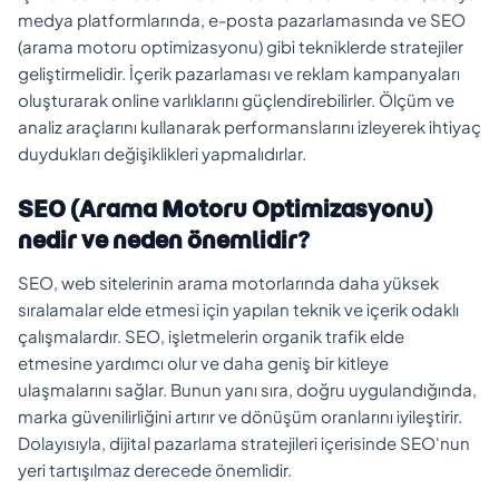
medya platformlarında, e-posta pazarlamasında ve SEO
(arama motoru optimizasyonu) gibi tekniklerde stratejiler
geliştirmelidir. İçerik pazarlaması ve reklam kampanyaları
oluşturarak online varlıklarını güçlendirebilirler. Ölçüm ve
analiz araçlarını kullanarak performanslarını izleyerek ihtiyaç
duydukları değişiklikleri yapmalıdırlar.
SEO (Arama Motoru Optimizasyonu)
nedir ve neden önemlidir?
SEO, web sitelerinin arama motorlarında daha yüksek
sıralamalar elde etmesi için yapılan teknik ve içerik odaklı
çalışmalardır. SEO, işletmelerin organik trafik elde
etmesine yardımcı olur ve daha geniş bir kitleye
ulaşmalarını sağlar. Bunun yanı sıra, doğru uygulandığında,
marka güvenilirliğini artırır ve dönüşüm oranlarını iyileştirir.
Dolayısıyla, dijital pazarlama stratejileri içerisinde SEO'nun
yeri tartışılmaz derecede önemlidir.