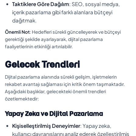
Taktiklere Göre Dağılım
: SEO, sosyal medya,
içerik pazarlama gibi farklı alanlara bütçeyi
dağıtmak.
Önemli Not
: Hedefleri sürekli güncelleyerek ve bütçeyi
gerektiği şekilde ayarlayarak, dijital pazarlama
faaliyetlerinin etkinliği artırılabilir.
Gelecek Trendleri
Dijital pazarlama alanında sürekli gelişim, işletmelerin
rekabet avantajı sağlaması için kritik önem taşımaktadır.
Aşağıdaki başlıklar, gelecekteki önemli trendleri
özetlemektedir:
Yapay Zeka ve Dijital Pazarlama
Kişiselleştirilmiş Deneyimler
: Yapay zeka,
kullanıcı davranışlarını analiz ederek özelleştirilmiş