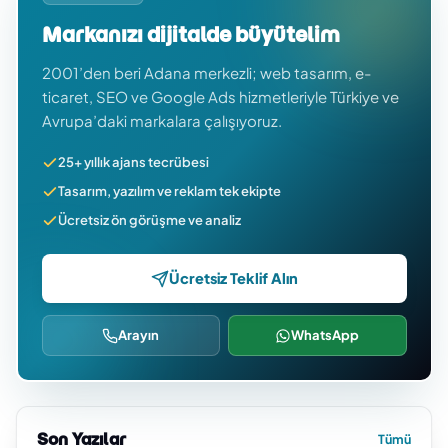
Markanızı dijitalde büyütelim
2001’den beri Adana merkezli; web tasarım, e-
ticaret, SEO ve Google Ads hizmetleriyle Türkiye ve
Avrupa’daki markalara çalışıyoruz.
25+ yıllık ajans tecrübesi
Tasarım, yazılım ve reklam tek ekipte
Ücretsiz ön görüşme ve analiz
Ücretsiz Teklif Alın
Arayın
WhatsApp
Son Yazılar
Tümü