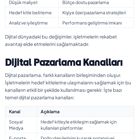
Düşük maliyet
Bütçe dostu pazarlama
Hedef kitle belirleme
Kişiye özel pazarlama stratejileri
Analiz ve iyileştirme
Performans geliştirme imkanı
Dijital dünyadaki bu değişimler, işletmelerin rekabet
avantajı elde etmelerini sağlamaktadır.
Dijital Pazarlama Kanalları
Dijital pazarlama, farklı kanalların birleşiminden oluşur.
İşletmelerin hedef kitlelerine ulaşmalarını sağlamak için bu
kanalların etkili bir şekilde kullanılması gerekir. İşte bazı
temel dijital pazarlama kanalları:
Kanal
Açıklama
Sosyal
Hedef kitleyle etkileşim sağlamak için
Medya
kullanılan platformlar.
E-posta
Doğrudan iletişim kurarak potansiyel