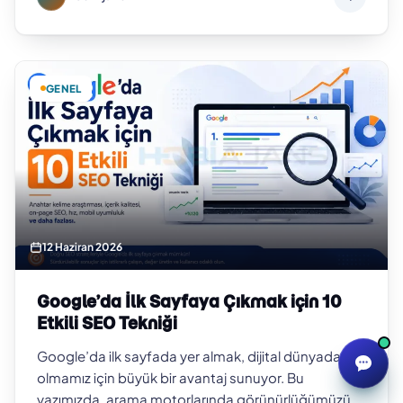
GENEL
12 Haziran 2026
Google’da İlk Sayfaya Çıkmak için 10
Etkili SEO Tekniği
Google’da ilk sayfada yer almak, dijital dünyada var
olmamız için büyük bir avantaj sunuyor. Bu
yazımızda, arama motorlarında görünürlüğümüzü