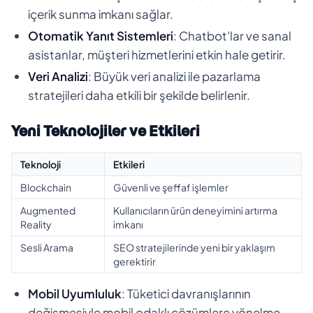
içerik sunma imkanı sağlar.
Otomatik Yanıt Sistemleri
: Chatbot'lar ve sanal
asistanlar, müşteri hizmetlerini etkin hale getirir.
Veri Analizi
: Büyük veri analizi ile pazarlama
stratejileri daha etkili bir şekilde belirlenir.
Yeni Teknolojiler ve Etkileri
Teknoloji
Etkileri
Blockchain
Güvenli ve şeffaf işlemler
Augmented
Kullanıcıların ürün deneyimini artırma
Reality
imkanı
Sesli Arama
SEO stratejilerinde yeni bir yaklaşım
gerektirir
Mobil Uyumluluk
: Tüketici davranışlarının
değişmesiyle mobil odaklı çözümlere yönelme