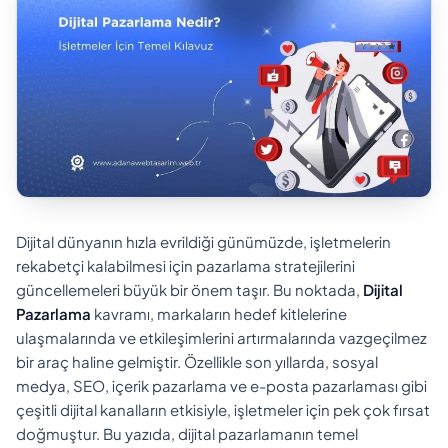
Dijital dünyanın hızla evrildiği günümüzde, işletmelerin
rekabetçi kalabilmesi için pazarlama stratejilerini
güncellemeleri büyük bir önem taşır. Bu noktada,
Dijital
Pazarlama
kavramı, markaların hedef kitlelerine
ulaşmalarında ve etkileşimlerini artırmalarında vazgeçilmez
bir araç haline gelmiştir. Özellikle son yıllarda, sosyal
medya, SEO, içerik pazarlama ve e-posta pazarlaması gibi
çeşitli dijital kanalların etkisiyle, işletmeler için pek çok fırsat
doğmuştur. Bu yazıda, dijital pazarlamanın temel