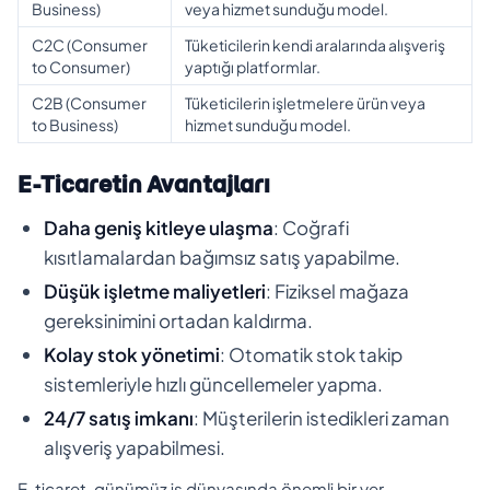
Business)
veya hizmet sunduğu model.
C2C (Consumer
Tüketicilerin kendi aralarında alışveriş
to Consumer)
yaptığı platformlar.
C2B (Consumer
Tüketicilerin işletmelere ürün veya
to Business)
hizmet sunduğu model.
E-Ticaretin Avantajları
Daha geniş kitleye ulaşma
: Coğrafi
kısıtlamalardan bağımsız satış yapabilme.
Düşük işletme maliyetleri
: Fiziksel mağaza
gereksinimini ortadan kaldırma.
Kolay stok yönetimi
: Otomatik stok takip
sistemleriyle hızlı güncellemeler yapma.
24/7 satış imkanı
: Müşterilerin istedikleri zaman
alışveriş yapabilmesi.
E-ticaret, günümüz iş dünyasında önemli bir yer