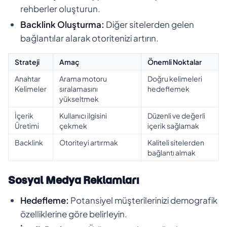
rehberler oluşturun.
Backlink Oluşturma:
Diğer sitelerden gelen
bağlantılar alarak otoritenizi artırın.
Strateji
Amaç
Önemli Noktalar
Anahtar
Arama motoru
Doğru kelimeleri
Kelimeler
sıralamasını
hedeflemek
yükseltmek
İçerik
Kullanıcı ilgisini
Düzenli ve değerli
Üretimi
çekmek
içerik sağlamak
Backlink
Otoriteyi artırmak
Kaliteli sitelerden
bağlantı almak
Sosyal Medya Reklamları
Hedefleme:
Potansiyel müşterilerinizi demografik
özelliklerine göre belirleyin.