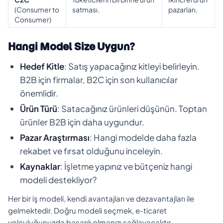
(Consumer to
satması.
pazarları.
Consumer)
Hangi Model Size Uygun?
Hedef Kitle
: Satış yapacağınız kitleyi belirleyin.
B2B için firmalar, B2C için son kullanıcılar
önemlidir.
Ürün Türü
: Satacağınız ürünleri düşünün. Toptan
ürünler B2B için daha uygundur.
Pazar Araştırması
: Hangi modelde daha fazla
rekabet ve fırsat olduğunu inceleyin.
Kaynaklar
: İşletme yapınız ve bütçeniz hangi
modeli destekliyor?
Her bir iş modeli, kendi avantajları ve dezavantajları ile
gelmektedir. Doğru modeli seçmek, e-ticaret
yolculuğunuzda başarılı olmanızı sağlayacaktır.