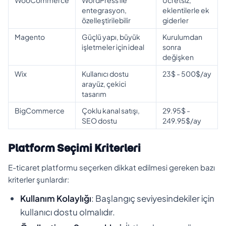
entegrasyon,
eklentilerle ek
özelleştirilebilir
giderler
Magento
Güçlü yapı, büyük
Kurulumdan
işletmeler için ideal
sonra
değişken
Wix
Kullanıcı dostu
23$ - 500$/ay
arayüz, çekici
tasarım
BigCommerce
Çoklu kanal satışı,
29.95$ -
SEO dostu
249.95$/ay
Platform Seçimi Kriterleri
E-ticaret platformu seçerken dikkat edilmesi gereken bazı
kriterler şunlardır:
Kullanım Kolaylığı
: Başlangıç seviyesindekiler için
kullanıcı dostu olmalıdır.