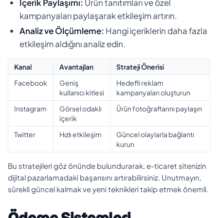
İçerik Paylaşımı:
Ürün tanıtımları ve özel
kampanyaları paylaşarak etkileşim artırın.
Analiz ve Ölçümleme:
Hangi içeriklerin daha fazla
etkileşim aldığını analiz edin.
Kanal
Avantajları
Strateji Önerisi
Facebook
Geniş
Hedefli reklam
kullanıcı kitlesi
kampanyaları oluşturun
Instagram
Görsel odaklı
Ürün fotoğraflarını paylaşın
içerik
Twitter
Hızlı etkileşim
Güncel olaylarla bağlantı
kurun
Bu stratejileri göz önünde bulundurarak, e-ticaret sitenizin
dijital pazarlamadaki başarısını artırabilirsiniz. Unutmayın,
sürekli güncel kalmak ve yeni teknikleri takip etmek önemli.