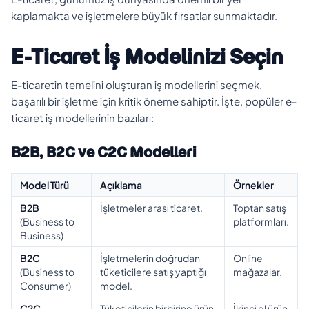
kaplamakta ve işletmelere büyük fırsatlar sunmaktadır.
E-Ticaret İş Modelinizi Seçin
E-ticaretin temelini oluşturan iş modellerini seçmek,
başarılı bir işletme için kritik öneme sahiptir. İşte, popüler e-
ticaret iş modellerinin bazıları:
B2B, B2C ve C2C Modelleri
Model Türü
Açıklama
Örnekler
B2B
İşletmeler arası ticaret.
Toptan satış
(Business to
platformları.
Business)
B2C
İşletmelerin doğrudan
Online
(Business to
tüketicilere satış yaptığı
mağazalar.
Consumer)
model.
C2C
Tüketicilerin birbirine ürün
İkinci el ürün