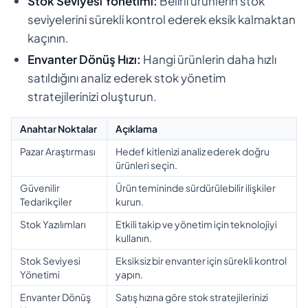
Stok Seviyesi Yönetimi:
Belirli ürünlerin stok
seviyelerini sürekli kontrol ederek eksik kalmaktan
kaçının.
Envanter Dönüş Hızı:
Hangi ürünlerin daha hızlı
satıldığını analiz ederek stok yönetim
stratejilerinizi oluşturun.
Anahtar Noktalar
Açıklama
Pazar Araştırması
Hedef kitlenizi analiz ederek doğru
ürünleri seçin.
Güvenilir
Ürün temininde sürdürülebilir ilişkiler
Tedarikçiler
kurun.
Stok Yazılımları
Etkili takip ve yönetim için teknolojiyi
kullanın.
Stok Seviyesi
Eksiksiz bir envanter için sürekli kontrol
Yönetimi
yapın.
Envanter Dönüş
Satış hızına göre stok stratejilerinizi