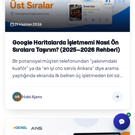
29 Haziran 2026
Google Haritalarda İşletmemi Nasıl Ön
Sıralara Taşırım? (2025–2026 Rehberi)
Bir potansiyel müşteri telefonundan "yakınımdaki
kuaför" ya da "en iyi oto servis Ankara" diye arama
yaptığında ekranda ilk beliren üç işletmeden biri siz
değilseniz, o müşteriyi b…
Hobi Ajans
HA
GENEL