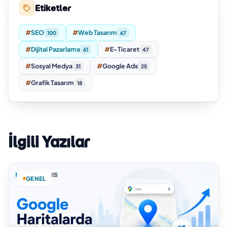
Etiketler
#
SEO
#
Web Tasarım
100
67
#
Dijital Pazarlama
#
E-Ticaret
61
47
#
Sosyal Medya
#
Google Ads
31
25
#
Grafik Tasarım
18
İlgili Yazılar
GENEL