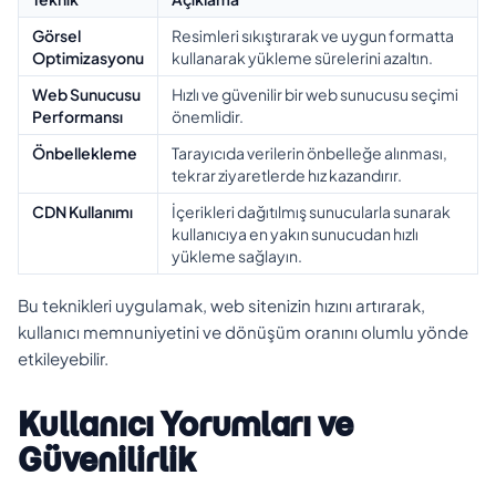
Görsel
Resimleri sıkıştırarak ve uygun formatta
Optimizasyonu
kullanarak yükleme sürelerini azaltın.
Web Sunucusu
Hızlı ve güvenilir bir web sunucusu seçimi
Performansı
önemlidir.
Önbellekleme
Tarayıcıda verilerin önbelleğe alınması,
tekrar ziyaretlerde hız kazandırır.
CDN Kullanımı
İçerikleri dağıtılmış sunucularla sunarak
kullanıcıya en yakın sunucudan hızlı
yükleme sağlayın.
Bu teknikleri uygulamak, web sitenizin hızını artırarak,
kullanıcı memnuniyetini ve dönüşüm oranını olumlu yönde
etkileyebilir.
Kullanıcı Yorumları ve
Güvenilirlik