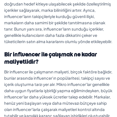
doğrudan hedef kitleye ulaşabilecek şekilde özelleştirilmiş
içerikler sağlayarak, marka bilinirliğini artırır. Ayrıca,
influencer'ların takipçileriyle kurduğu güvenli ilişki,
markaların daha samimi bir şekilde tanıtılmasına olanak
tanır. Bunun yanı sıra, influencer'ların sunduğu içerikler,
genellikle kullanıcıların daha fazla dikkatini çeker ve
tüketicilerin satın alma kararlarını olumlu yönde etkileyebilir.
Bir influencer ile çalışmak ne kadar
maliyetlidir?
Bir influencer ile çalışmanın maliyeti, birçok faktöre bağlıdır,
bunlar arasında influencer'ın popülaritesi, takipçi sayısı ve
içerik oluşturma tarzı yer alır. Mikro influencer'lar genellikle
daha uygun fiyatlarla işbirliği yapma eğilimindeyken, büyük
influencer'lar daha yüksek ücretler talep edebilir. Markalar,
henüz yeni başlayan veya daha mütevazı bütçeye sahip
olan influencer'larla çalışarak maliyetleri kontrol altında
tutabilir ve karşılıklı kazanç sağlayan işbirlikleri oluşturabilir.