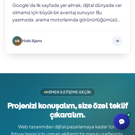
Google’da ilk sayfada yer almak, dijital dünyada var
olmamız için büyük bir avantaj sunuyor. Bu
yazımızda, arama motorlarında görünürlüğümüzü
artıracak 10 etkili SEO tekniğini deta…
Hobi Ajans
HA
HEMEN İLETIŞIME GEÇIN
Projenizi konuşalım, size özel teklif
çıkaralım.
Web tasarımdan dijital pazarlamaya kadar tüm
ihtiyaçlarınız için uzman ekibimiz bir mesaj uzağınızda.