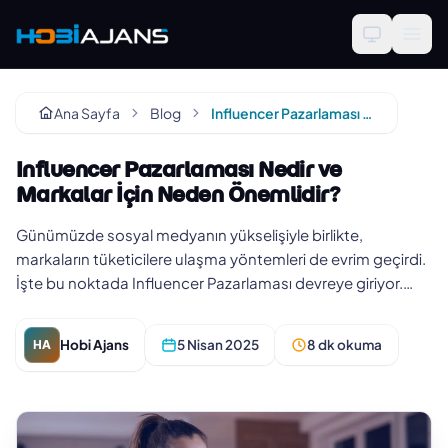
Ana Sayfa
Blog
Influencer Pazarlaması Nedir ve Markalar İçin Neden Önemlidir?
Influencer Pazarlaması Nedir ve
Markalar İçin Neden Önemlidir?
Günümüzde sosyal medyanın yükselişiyle birlikte,
markaların tüketicilere ulaşma yöntemleri de evrim geçirdi.
İşte bu noktada Influencer Pazarlaması devreye giriyor.
Peki, Influence…
Hobi Ajans
5 Nisan 2025
8 dk okuma
HA