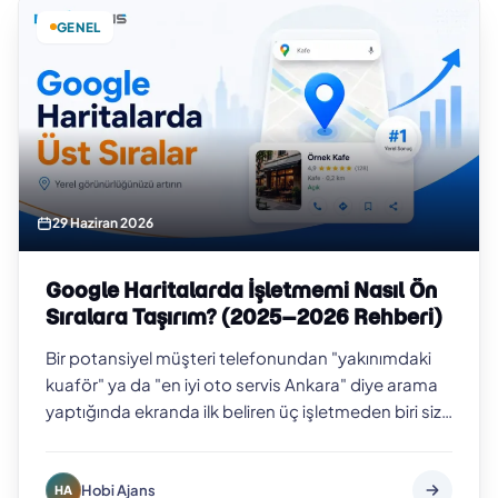
GENEL
29 Haziran 2026
Google Haritalarda İşletmemi Nasıl Ön
Sıralara Taşırım? (2025–2026 Rehberi)
Bir potansiyel müşteri telefonundan "yakınımdaki
kuaför" ya da "en iyi oto servis Ankara" diye arama
yaptığında ekranda ilk beliren üç işletmeden biri siz
değilseniz, o müşteriyi b…
Hobi Ajans
HA