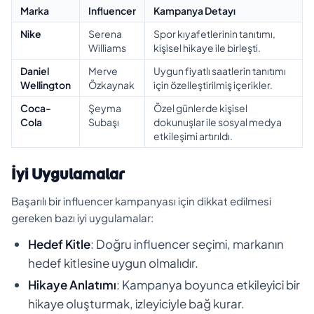
Marka
Influencer
Kampanya Detayı
Nike
Serena
Spor kıyafetlerinin tanıtımı,
Williams
kişisel hikaye ile birleşti.
Daniel
Merve
Uygun fiyatlı saatlerin tanıtımı
Wellington
Özkaynak
için özelleştirilmiş içerikler.
Coca-
Şeyma
Özel günlerde kişisel
Cola
Subaşı
dokunuşlar ile sosyal medya
etkileşimi artırıldı.
İyi Uygulamalar
Başarılı bir influencer kampanyası için dikkat edilmesi
gereken bazı iyi uygulamalar:
Hedef Kitle
: Doğru influencer seçimi, markanın
hedef kitlesine uygun olmalıdır.
Hikaye Anlatımı
: Kampanya boyunca etkileyici bir
hikaye oluşturmak, izleyiciyle bağ kurar.