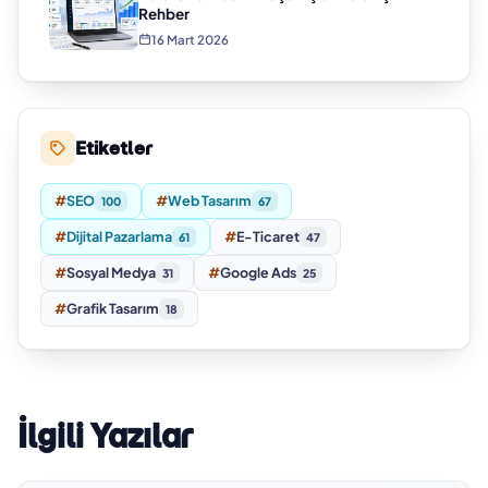
Rehber
16 Mart 2026
Etiketler
#
SEO
#
Web Tasarım
100
67
#
Dijital Pazarlama
#
E-Ticaret
61
47
#
Sosyal Medya
#
Google Ads
31
25
#
Grafik Tasarım
18
İlgili Yazılar