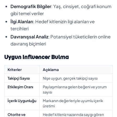
Demografik Bilgiler
: Yaş, cinsiyet, coğrafi konum
gibi temel veriler
İlgi Alanları
: Hedef kitlenizin ilgi alanları ve
tercihleri
Davranışsal Analiz
: Potansiyel tüketicilerin online
davranış biçimleri
Uygun Influencer Bulma
Kriterler
Açıklama
Takipçi Sayısı
Nişe uygun, gerçek takipçi sayısı
Etkileşim Oranı
Paylaşımlarına gelen beğeni ve yorum
sayısı
İçerik Uygunluğu
Markanın değerleriyle uyumlu içerik
üretimi
Otorite ve
Hedef kitleniz nazarında saygı gören