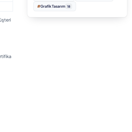
#
Grafik Tasarım
18
üşteri
tifika