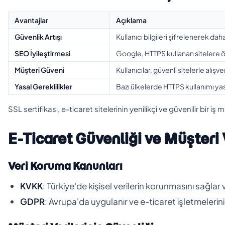
Avantajlar
Açıklama
Güvenlik Artışı
Kullanıcı bilgileri şifrelenerek daha
SEO İyileştirmesi
Google, HTTPS kullanan sitelere ön
Müşteri Güveni
Kullanıcılar, güvenli sitelerle alış
Yasal Gereklilikler
Bazı ülkelerde HTTPS kullanımı yasa
SSL sertifikası, e-ticaret sitelerinin yenilikçi ve güvenilir bir 
E-Ticaret Güvenliği ve Müşteri 
Veri Koruma Kanunları
KVKK
: Türkiye'de kişisel verilerin korunmasını sağla
GDPR
: Avrupa'da uygulanır ve e-ticaret işletmelerini