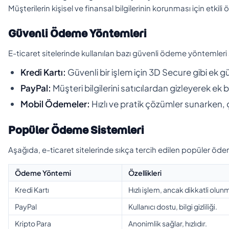
Müşterilerin kişisel ve finansal bilgilerinin korunması için etkili
Güvenli Ödeme Yöntemleri
E-ticaret sitelerinde kullanılan bazı güvenli ödeme yöntemleri 
Kredi Kartı:
Güvenli bir işlem için 3D Secure gibi ek g
PayPal:
Müşteri bilgilerini satıcılardan gizleyerek ek 
Mobil Ödemeler:
Hızlı ve pratik çözümler sunarken, ç
Popüler Ödeme Sistemleri
Aşağıda, e-ticaret sitelerinde sıkça tercih edilen popüler ödeme
Ödeme Yöntemi
Özellikleri
Kredi Kartı
Hızlı işlem, ancak dikkatli olunm
PayPal
Kullanıcı dostu, bilgi gizliliği.
Kripto Para
Anonimlik sağlar, hızlıdır.