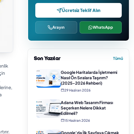
Ücretsiz Teklif Alın
Arayın
WhatsApp
Son Yazılar
Tümü
nlik
Google Haritalarda İşletmemi
çin
Nasıl Ön Sıralara Taşırım?
L
(2025–2026 Rehberi)
lerine,
29 Haziran 2026
a
Adana Web Tasarım Firması
Seçerken Nelere Dikkat
Edilmeli?
15 Haziran 2026
ırır.
Google’da İlk Sayfaya Çıkmak