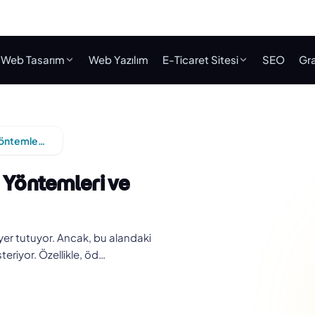
Web Tasarım
Web Yazılım
E-Ticaret Sitesi
SEO
Gra
E-Ticaret Sitesi Güvenliği: Ödeme Yöntemleri ve SSL Sertifikası
e Yöntemleri ve
yer tutuyor. Ancak, bu alandaki
teriyor. Özellikle, öd…