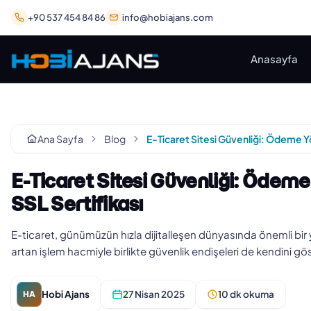
+90 537 454 84 86
info@hobiajans.com
Anasayfa
Ana Sayfa
Blog
E-Ticaret Sitesi Güvenliği: Ödem
SSL Sertifikası
E-ticaret, günümüzün hızla dijitalleşen dünyasında önemli bir 
artan işlem hacmiyle birlikte güvenlik endişeleri de kendini gös
Hobi Ajans
27 Nisan 2025
10 dk okuma
HA