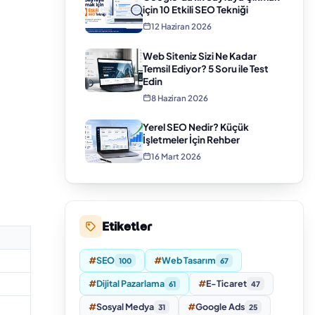
için 10 Etkili SEO Tekniği
12 Haziran 2026
Web Siteniz Sizi Ne Kadar
Temsil Ediyor? 5 Soru ile Test
Edin
8 Haziran 2026
Yerel SEO Nedir? Küçük
İşletmeler İçin Rehber
16 Mart 2026
Etiketler
#
SEO
#
Web Tasarım
100
67
#
Dijital Pazarlama
#
E-Ticaret
61
47
#
Sosyal Medya
#
Google Ads
31
25