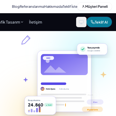
Blog
Referanslarımız
Hakkımızda
Teklif İste
Müşteri Paneli
fik Tasarım
İletişim
Teklif Al
Yazı yayında
Google’a bildirildi
SEO
Hobi Ajans
· 5 dk okuma
HA
Bu ay okunma
24.860
▲ %64