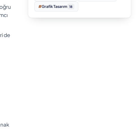
Doğru
#
Grafik Tasarım
18
ımcı
ri de
anak