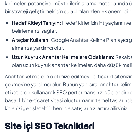
kelimeler, potansiyel müşterilerin arama motorlarında ür
bir strateji geliştirmek için şu adımları izlemek önemlidir:
Hedef Kitleyi Tanıyın:
Hedef kitlenizin ihtiyaçlarını v
belirlemenizi sağlar.
Araçlar Kullanın:
Google Anahtar Kelime Planlayıcı gi
almanıza yardımcı olur.
Uzun Kuyruk Anahtar Kelimelere Odaklanın:
Rekabet
olan uzun kuyruk anahtar kelimeler, daha düşük mali
Anahtar kelimelerin optimize edilmesi, e-ticaret siteniz
çekmesine yardımcı olur. Bunun yanı sıra, anahtar kelime
etiketlerde kullanarak SEO performansınızı güçlendirebili
başarılı bir e-ticaret sitesi oluşturmanın temel taşların
kitlenizi genişletebilir hem de satışlarınızı artırabilirsiniz.
Site İçi SEO Teknikleri