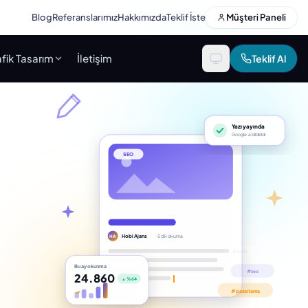
Blog
Referanslarımız
Hakkımızda
Teklif İste
Müşteri Paneli
fik Tasarım
İletişim
Teklif Al
Yazı yayında
Google’a bildirildi
SEO
Hobi Ajans
· 5 dk okuma
HA
Bu ay okunma
24.860
▲ %64