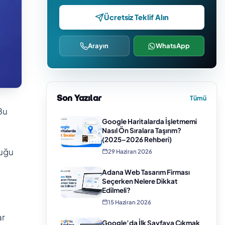
Ücretsiz Teklif Alın
Arayın
WhatsApp
Son Yazılar
Tümü
Bu
Google Haritalarda İşletmemi
Nasıl Ön Sıralara Taşırım?
(2025–2026 Rehberi)
duğu
29 Haziran 2026
Adana Web Tasarım Firması
Seçerken Nelere Dikkat
Edilmeli?
15 Haziran 2026
ar
Google’da İlk Sayfaya Çıkmak