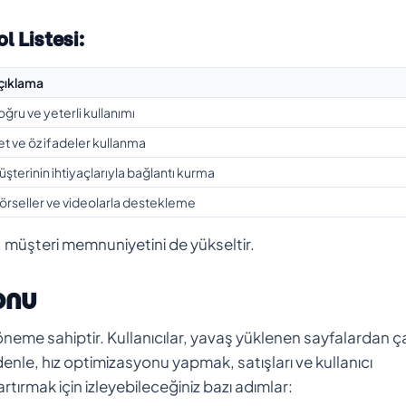
l Listesi:
çıklama
ğru ve yeterli kullanımı
t ve öz ifadeler kullanma
şterinin ihtiyaçlarıyla bağlantı kurma
örseller ve videolarla destekleme
en, müşteri memnuniyetini de yükseltir.
onu
ik öneme sahiptir. Kullanıcılar, yavaş yüklenen sayfalardan 
nedenle, hız optimizasyonu yapmak, satışları ve kullanıcı
artırmak için izleyebileceğiniz bazı adımlar: