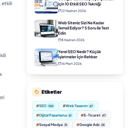
etkili
için 10 Etkili SEO Tekniği
12 Haziran 2026
Web Siteniz Sizi Ne Kadar
Temsil Ediyor? 5 Soru ile Test
Edin
8 Haziran 2026
Yerel SEO Nedir? Küçük
ili
İşletmeler İçin Rehber
16 Mart 2026
k
Etiketler
eri
#
SEO
#
Web Tasarım
100
67
#
Dijital Pazarlama
#
E-Ticaret
61
47
#
Sosyal Medya
#
Google Ads
31
25