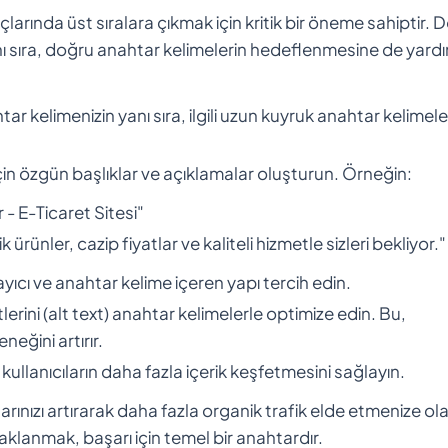
larında üst sıralara çıkmak için kritik bir öneme sahiptir. 
anı sıra, doğru anahtar kelimelerin hedeflenmesine de yard
ar kelimenizin yanı sıra, ilgili uzun kuyruk anahtar kelimele
için özgün başlıklar ve açıklamalar oluşturun. Örneğin:
 - E-Ticaret Sitesi"
rünler, cazip fiyatlar ve kaliteli hizmetle sizleri bekliyor."
yıcı ve anahtar kelime içeren yapı tercih edin.
etlerini (alt text) anahtar kelimelerle optimize edin. Bu,
neğini artırır.
k kullanıcıların daha fazla içerik keşfetmesini sağlayın.
rınızı artırarak daha fazla organik trafik elde etmenize ol
klanmak, başarı için temel bir anahtardır.