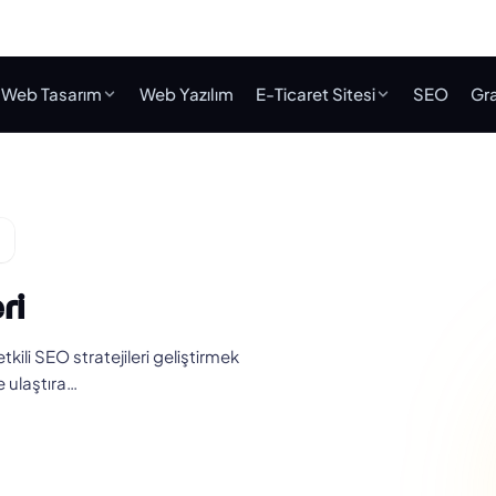
Web Tasarım
Web Yazılım
E-Ticaret Sitesi
SEO
Gra
ri
etkili SEO stratejileri geliştirmek
e ulaştıra…