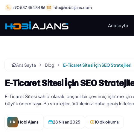
+90 537 454 84 86
info@hobiajans.com
Anasayfa
Ana Sayfa
Blog
E-Ticaret Sitesi İçin SEO Stratejileri
E-Ticaret Sitesi İçin SEO Stratejile
E-Ticaret Sitesi sahibi olarak, başarılı bir çevrimiçi işletme için 
büyük önem taşır. Bu stratejiler, ürünlerinizi daha geniş kitleler
Hobi Ajans
28 Nisan 2025
10 dk okuma
HA