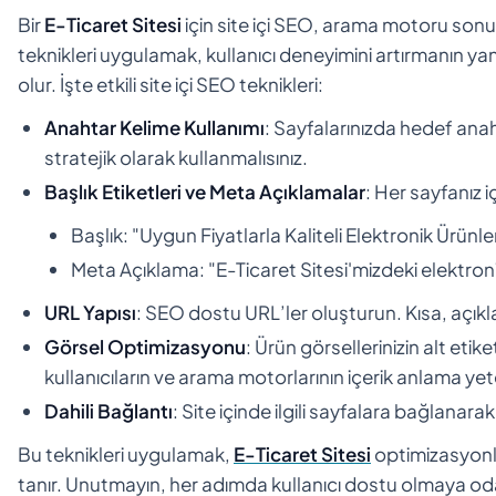
Bir
E-Ticaret Sitesi
için site içi SEO, arama motoru sonuç
teknikleri uygulamak, kullanıcı deneyimini artırmanın y
olur. İşte etkili site içi SEO teknikleri:
Anahtar Kelime Kullanımı
: Sayfalarınızda hedef anaht
stratejik olarak kullanmalısınız.
Başlık Etiketleri ve Meta Açıklamalar
: Her sayfanız 
Başlık: "Uygun Fiyatlarla Kaliteli Elektronik Ürünler
Meta Açıklama: "E-Ticaret Sitesi'mizdeki elektronik ü
URL Yapısı
: SEO dostu URL’ler oluşturun. Kısa, açıkla
Görsel Optimizasyonu
: Ürün görsellerinizin alt etik
kullanıcıların ve arama motorlarının içerik anlama yete
Dahili Bağlantı
: Site içinde ilgili sayfalara bağlanara
Bu teknikleri uygulamak,
E-Ticaret Sitesi
optimizasyonla
tanır. Unutmayın, her adımda kullanıcı dostu olmaya oda