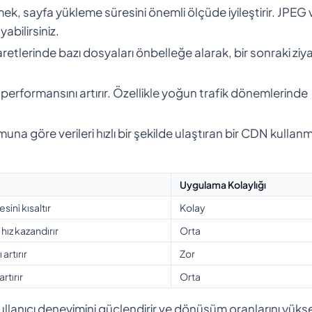
ek, sayfa yükleme süresini önemli ölçüde iyileştirir. JPEG 
abilirsiniz.
aretlerinde bazı dosyaları önbelleğe alarak, bir sonraki ziy
 performansını artırır. Özellikle yoğun trafik dönemlerinde
muna göre verileri hızlı bir şekilde ulaştıran bir CDN kullan
Uygulama Kolaylığı
ini kısaltır
Kolay
hız kazandırır
Orta
artırır
Zor
rtırır
Orta
llanıcı deneyimini güçlendirir ve dönüşüm oranlarını yüksel