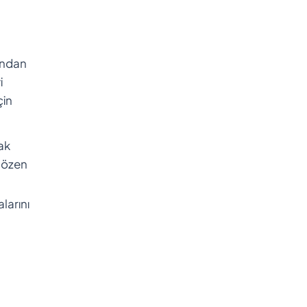
sından
i
çin
ak
 özen
alarını