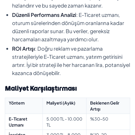
hızlandırır ve bu sayede zaman kazanır.
Düzenli Performans Analizi
: E-Ticaret uzmanı,
oturum sürelerinden dönüşüm oranlarına kadar
düzenli raporlar sunar. Bu veriler, gereksiz
harcamaları azaltmaya yardımcı olur.
ROI Artışı
: Doğru reklam ve pazarlama
stratejileriyle E-Ticaret uzmanı, yatırım getirisini
artırır. İyi bir strateji ile her harcanan lira, potansiyel
kazanca dönüşebilir.
Maliyet Karşılaştırması
Yöntem
Maliyeti (Aylık)
Beklenen Gelir
Artışı
E-Ticaret
5.000 TL - 10.000
%30-50
Uzmanı
TL
İçeriden
3.000 TL - 8.000
%10-20