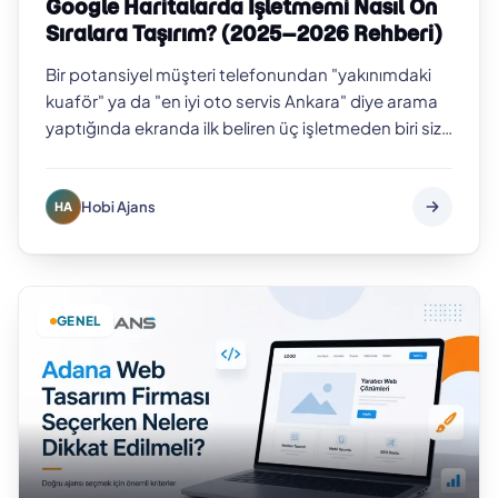
Google Haritalarda İşletmemi Nasıl Ön
Sıralara Taşırım? (2025–2026 Rehberi)
Bir potansiyel müşteri telefonundan "yakınımdaki
kuaför" ya da "en iyi oto servis Ankara" diye arama
yaptığında ekranda ilk beliren üç işletmeden biri siz
değilseniz, o müşteriyi b…
Hobi Ajans
HA
GENEL