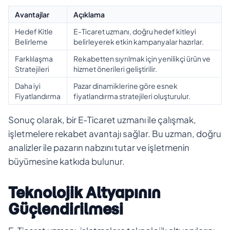
Avantajlar
Açıklama
Hedef Kitle
E-Ticaret uzmanı, doğru hedef kitleyi
Belirleme
belirleyerek etkin kampanyalar hazırlar.
Farklılaşma
Rekabetten sıyrılmak için yenilikçi ürün ve
Stratejileri
hizmet önerileri geliştirilir.
Daha iyi
Pazar dinamiklerine göre esnek
Fiyatlandırma
fiyatlandırma stratejileri oluşturulur.
Sonuç olarak, bir E-Ticaret uzmanı ile çalışmak,
işletmelere rekabet avantajı sağlar. Bu uzman, doğru
analizler ile pazarın nabzını tutar ve işletmenin
büyümesine katkıda bulunur.
Teknolojik Altyapının
Güçlendirilmesi