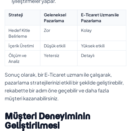
iyileştirmeler yapar.
Strateji
Geleneksel
E-Ticaret Uzmanı ile
Pazarlama
Pazarlama
Hedef Kitle
Zor
Kolay
Belirleme
İçerik Üretimi
Düşük etkili
Yüksek etkili
Ölçüm ve
Yetersiz
Detaylı
Analiz
Sonuç olarak, bir E-Ticaret uzmanı ile çalışarak,
pazarlama stratejilerinizi etkili bir şekilde geliştirebilir,
rekabette bir adım öne geçebilir ve daha fazla
müşteri kazanabilirsiniz.
Müşteri Deneyiminin
Geliştirilmesi