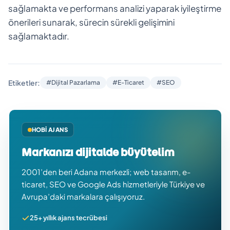
sağlamakta ve performans analizi yaparak iyileştirme
önerileri sunarak, sürecin sürekli gelişimini
sağlamaktadır.
Etiketler:
#Dijital Pazarlama
#E-Ticaret
#SEO
HOBI AJANS
Markanızı dijitalde büyütelim
2001’den beri Adana merkezli; web tasarım, e-
ticaret, SEO ve Google Ads hizmetleriyle Türkiye ve
Avrupa’daki markalara çalışıyoruz.
25+ yıllık ajans tecrübesi