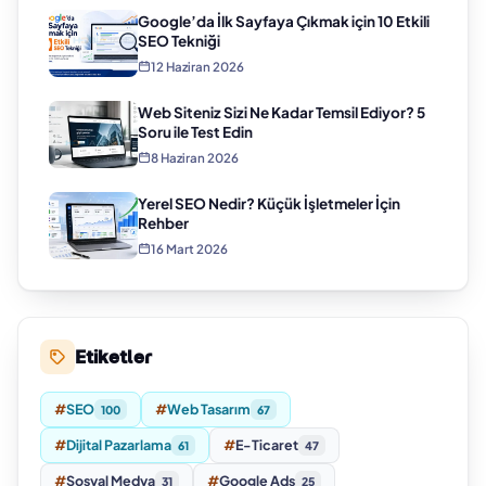
Google’da İlk Sayfaya Çıkmak için 10 Etkili
SEO Tekniği
12 Haziran 2026
Web Siteniz Sizi Ne Kadar Temsil Ediyor? 5
Soru ile Test Edin
8 Haziran 2026
Yerel SEO Nedir? Küçük İşletmeler İçin
Rehber
16 Mart 2026
Etiketler
#
SEO
#
Web Tasarım
100
67
#
Dijital Pazarlama
#
E-Ticaret
61
47
#
Sosyal Medya
#
Google Ads
31
25