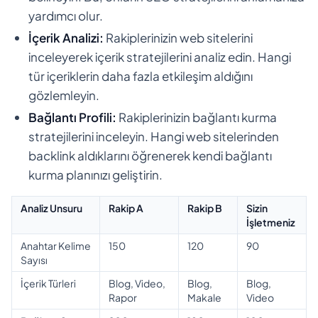
yardımcı olur.
İçerik Analizi:
Rakiplerinizin web sitelerini
inceleyerek içerik stratejilerini analiz edin. Hangi
tür içeriklerin daha fazla etkileşim aldığını
gözlemleyin.
Bağlantı Profili:
Rakiplerinizin bağlantı kurma
stratejilerini inceleyin. Hangi web sitelerinden
backlink aldıklarını öğrenerek kendi bağlantı
kurma planınızı geliştirin.
Analiz Unsuru
Rakip A
Rakip B
Sizin
İşletmeniz
Anahtar Kelime
150
120
90
Sayısı
İçerik Türleri
Blog, Video,
Blog,
Blog,
Rapor
Makale
Video