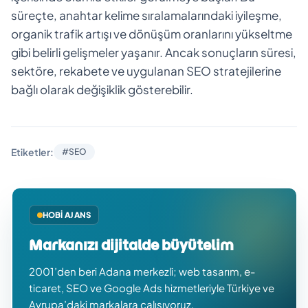
süreçte, anahtar kelime sıralamalarındaki iyileşme,
organik trafik artışı ve dönüşüm oranlarını yükseltme
gibi belirli gelişmeler yaşanır. Ancak sonuçların süresi,
sektöre, rekabete ve uygulanan SEO stratejilerine
bağlı olarak değişiklik gösterebilir.
Etiketler:
#SEO
HOBI AJANS
Markanızı dijitalde büyütelim
2001’den beri Adana merkezli; web tasarım, e-
ticaret, SEO ve Google Ads hizmetleriyle Türkiye ve
Avrupa’daki markalara çalışıyoruz.