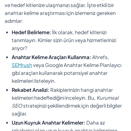
ve hedef kitlenize ulaşmanızı sağlar. İşte etkili bir
anahtar kelime araştırması için izlemeniz gereken
adımlar:
Hedef Belirleme:
İlk olarak, hedef kitlenizi
tanımlayın. Kimler sizin ürün veya hizmetlerinizi
arıyor?
Anahtar Kelime Araçları Kullanma:
Ahrefs,
SEMrush
veya Google Anahtar Kelime Planlayıcı
gibi araçları kullanarak potansiyel anahtar
kelimeleri listeleyin.
Rekabet Analizi:
Rakiplerinizin hangi anahtar
kelimeleri hedeflediğini inceleyin. Bu,
Kurumsal
SEO
stratejinizi şekillendirmek için değerli bilgiler
sağlar.
Uzun Kuyruk Anahtar Kelimeler:
Daha az
rekabetçi olan uzun kuyruk anahtar kelimelere