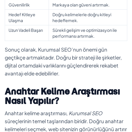
Güvenilirlik
Markaya olan güveni artırmak.
Hedef Kitleye
Doğru kelimelerle doğru kitleyi
Ulaşma
hedeflemek.
Uzun Vadeli Başarı
Sürekli gelişim ve optimizasyon ile
performansı artırmak.
Sonuç olarak, Kurumsal SEO’nun önemi gün
geçtikçe artmaktadır. Doğru bir strateji ile şirketler,
dijital ortamdaki varlıklarını güçlendirerek rekabet
avantajı elde edebilirler.
Anahtar Kelime Araştırması
Nasıl Yapılır?
Anahtar kelime araştırması,
Kurumsal SEO
süreçlerinin temel taşlarından biridir. Doğru anahtar
kelimeleri seçmek, web sitenizin görünürlüğünü artırır