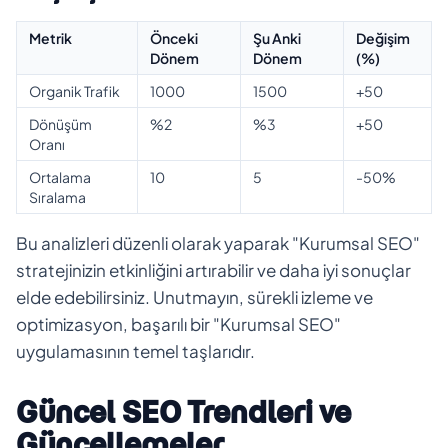
Metrik
Önceki
Şu Anki
Değişim
Dönem
Dönem
(%)
Organik Trafik
1000
1500
+50
Dönüşüm
%2
%3
+50
Oranı
Ortalama
10
5
-50%
Sıralama
Bu analizleri düzenli olarak yaparak "Kurumsal SEO"
stratejinizin etkinliğini artırabilir ve daha iyi sonuçlar
elde edebilirsiniz. Unutmayın, sürekli izleme ve
optimizasyon, başarılı bir "Kurumsal SEO"
uygulamasının temel taşlarıdır.
Güncel SEO Trendleri ve
Güncellemeler