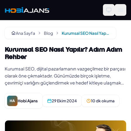
Ana Sayfa
Blog
Kurumsal SEO Nasıl Yapılır? Adım Adım Rehber
Kurumsal SEO Nasıl Yapılır? Adım Adım
Rehber
Kurumsal SEO, dijital pazarlamanın vazgeçilmez bir parçası
olarak öne çıkmaktadır. Günümüzde birçok işletme,
çevrimiçi varlığını güçlendirmek ve hedef kitleye ulaşmak
amacıyla etki…
Hobi Ajans
29 Ekim 2024
10 dk okuma
HA