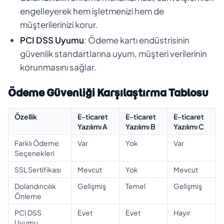
engelleyerek hem işletmenizi hem de
müşterilerinizi korur.
PCI DSS Uyumu
: Ödeme kartı endüstrisinin
güvenlik standartlarına uyum, müşteri verilerinin
korunmasını sağlar.
Ödeme Güvenliği Karşılaştırma Tablosu
Özellik
E-ticaret
E-ticaret
E-ticaret
Yazılımı A
Yazılımı B
Yazılımı C
Farklı Ödeme
Var
Yok
Var
Seçenekleri
SSL Sertifikası
Mevcut
Yok
Mevcut
Dolandırıcılık
Gelişmiş
Temel
Gelişmiş
Önleme
PCI DSS
Evet
Evet
Hayır
Uyumu