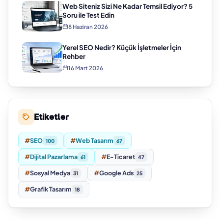
Web Siteniz Sizi Ne Kadar Temsil Ediyor? 5
Soru ile Test Edin
8 Haziran 2026
Yerel SEO Nedir? Küçük İşletmeler İçin
Rehber
16 Mart 2026
Etiketler
#
SEO
#
Web Tasarım
100
67
#
Dijital Pazarlama
#
E-Ticaret
61
47
#
Sosyal Medya
#
Google Ads
31
25
#
Grafik Tasarım
18