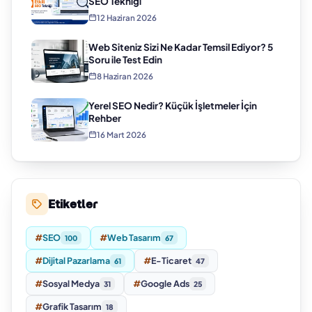
SEO Tekniği
12 Haziran 2026
Web Siteniz Sizi Ne Kadar Temsil Ediyor? 5
Soru ile Test Edin
8 Haziran 2026
Yerel SEO Nedir? Küçük İşletmeler İçin
Rehber
16 Mart 2026
Etiketler
#
SEO
#
Web Tasarım
100
67
#
Dijital Pazarlama
#
E-Ticaret
61
47
#
Sosyal Medya
#
Google Ads
31
25
#
Grafik Tasarım
18