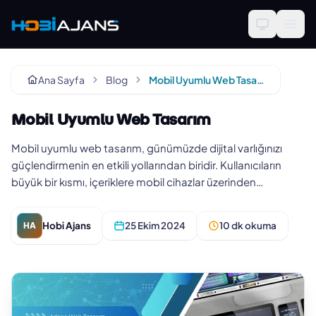
Ana Sayfa
Blog
Mobil Uyumlu Web Tasarım
Mobil Uyumlu Web Tasarım
Mobil uyumlu web tasarım, günümüzde dijital varlığınızı
güçlendirmenin en etkili yollarından biridir. Kullanıcıların
büyük bir kısmı, içeriklere mobil cihazlar üzerinden
erişmekted…
Hobi Ajans
25 Ekim 2024
10 dk okuma
HA