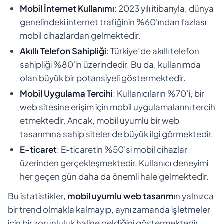
Mobil İnternet Kullanımı
: 2023 yılı itibarıyla, dünya
genelindeki internet trafiğinin %60'ından fazlası
mobil cihazlardan gelmektedir.
Akıllı Telefon Sahipliği
: Türkiye’de akıllı telefon
sahipliği %80'in üzerindedir. Bu da, kullanımda
olan büyük bir potansiyeli göstermektedir.
Mobil Uygulama Tercihi
: Kullanıcıların %70’i, bir
web sitesine erişim için mobil uygulamalarını tercih
etmektedir. Ancak, mobil uyumlu bir web
tasarımına sahip siteler de büyük ilgi görmektedir.
E-ticaret
: E-ticaretin %50'si mobil cihazlar
üzerinden gerçekleşmektedir. Kullanıcı deneyimi
her geçen gün daha da önemli hale gelmektedir.
Bu istatistikler,
mobil uyumlu web tasarım
ın yalnızca
bir trend olmakla kalmayıp, aynı zamanda işletmeler
için bir zorunluluk haline geldiğini göstermektedir.