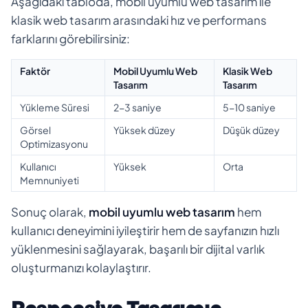
Aşağıdaki tabloda, mobil uyumlu web tasarım ile
klasik web tasarım arasındaki hız ve performans
farklarını görebilirsiniz:
Faktör
Mobil Uyumlu Web
Klasik Web
Tasarım
Tasarım
Yükleme Süresi
2-3 saniye
5-10 saniye
Görsel
Yüksek düzey
Düşük düzey
Optimizasyonu
Kullanıcı
Yüksek
Orta
Memnuniyeti
Sonuç olarak,
mobil uyumlu web tasarım
hem
kullanıcı deneyimini iyileştirir hem de sayfanızın hızlı
yüklenmesini sağlayarak, başarılı bir dijital varlık
oluşturmanızı kolaylaştırır.