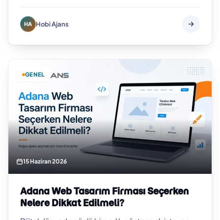
değilseniz, o müşteriyi b…
Hobi Ajans
HA
GENEL
15 Haziran 2026
Adana Web Tasarım Firması Seçerken
Nelere Dikkat Edilmeli?