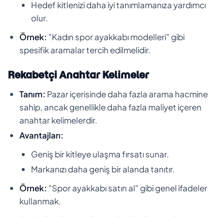
Hedef kitlenizi daha iyi tanımlamanıza yardımcı
olur.
Örnek:
"Kadın spor ayakkabı modelleri" gibi
spesifik aramalar tercih edilmelidir.
Rekabetçi Anahtar Kelimeler
Tanım:
Pazar içerisinde daha fazla arama hacmine
sahip, ancak genellikle daha fazla maliyet içeren
anahtar kelimelerdir.
Avantajları:
Geniş bir kitleye ulaşma fırsatı sunar.
Markanızı daha geniş bir alanda tanıtır.
Örnek:
"Spor ayakkabı satın al" gibi genel ifadeler
kullanmak.