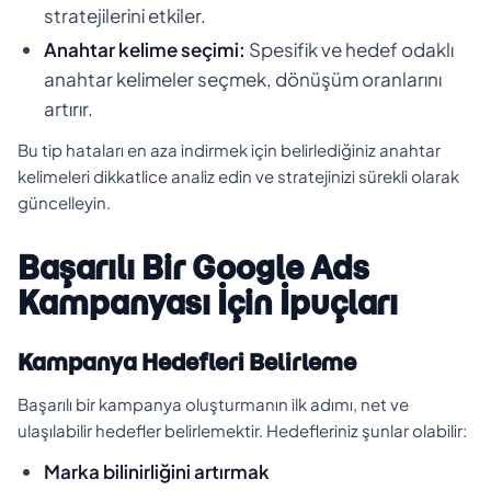
stratejilerini etkiler.
Anahtar kelime seçimi:
Spesifik ve hedef odaklı
anahtar kelimeler seçmek, dönüşüm oranlarını
artırır.
Bu tip hataları en aza indirmek için belirlediğiniz anahtar
kelimeleri dikkatlice analiz edin ve stratejinizi sürekli olarak
güncelleyin.
Başarılı Bir Google Ads
Kampanyası İçin İpuçları
Kampanya Hedefleri Belirleme
Başarılı bir kampanya oluşturmanın ilk adımı, net ve
ulaşılabilir hedefler belirlemektir. Hedefleriniz şunlar olabilir:
Marka bilinirliğini artırmak