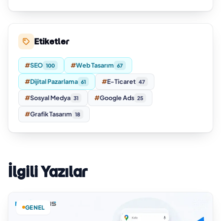
Etiketler
#
SEO
#
Web Tasarım
100
67
#
Dijital Pazarlama
#
E-Ticaret
61
47
#
Sosyal Medya
#
Google Ads
31
25
#
Grafik Tasarım
18
İlgili Yazılar
GENEL