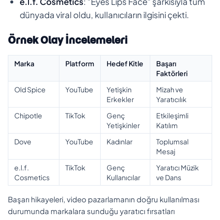
e.l.f. Cosmetics
: "Eyes Lips Face" şarkısıyla tüm
dünyada viral oldu, kullanıcıların ilgisini çekti.
Örnek Olay İncelemeleri
Marka
Platform
Hedef Kitle
Başarı
Faktörleri
Old Spice
YouTube
Yetişkin
Mizah ve
Erkekler
Yaratıcılık
Chipotle
TikTok
Genç
Etkileşimli
Yetişkinler
Katılım
Dove
YouTube
Kadınlar
Toplumsal
Mesaj
e.l.f.
TikTok
Genç
Yaratıcı Müzik
Cosmetics
Kullanıcılar
ve Dans
Başarı hikayeleri, video pazarlamanın doğru kullanılması
durumunda markalara sunduğu yaratıcı fırsatları