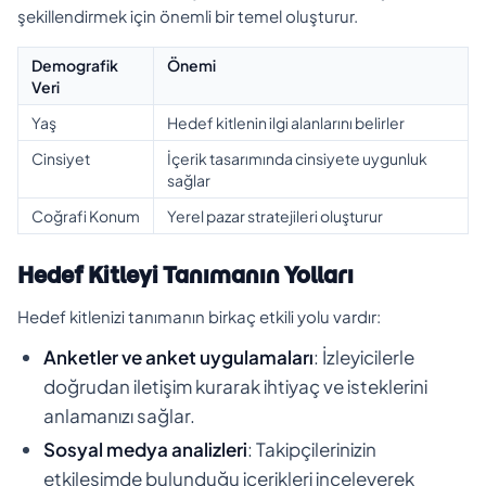
şekillendirmek için önemli bir temel oluşturur.
Demografik
Önemi
Veri
Yaş
Hedef kitlenin ilgi alanlarını belirler
Cinsiyet
İçerik tasarımında cinsiyete uygunluk
sağlar
Coğrafi Konum
Yerel pazar stratejileri oluşturur
Hedef Kitleyi Tanımanın Yolları
Hedef kitlenizi tanımanın birkaç etkili yolu vardır:
Anketler ve anket uygulamaları
: İzleyicilerle
doğrudan iletişim kurarak ihtiyaç ve isteklerini
anlamanızı sağlar.
Sosyal medya analizleri
: Takipçilerinizin
etkileşimde bulunduğu içerikleri inceleyerek