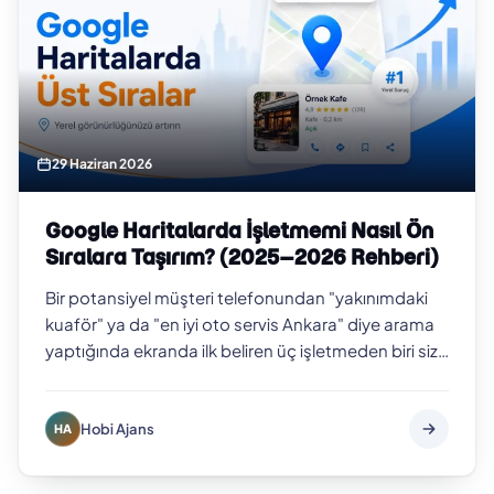
29 Haziran 2026
Google Haritalarda İşletmemi Nasıl Ön
Sıralara Taşırım? (2025–2026 Rehberi)
Bir potansiyel müşteri telefonundan "yakınımdaki
kuaför" ya da "en iyi oto servis Ankara" diye arama
yaptığında ekranda ilk beliren üç işletmeden biri siz
değilseniz, o müşteriyi b…
Hobi Ajans
HA