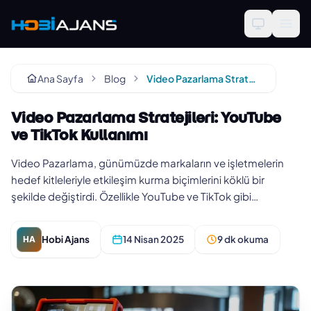
Ana Sayfa
Blog
Video Pazarlama Stratejileri: YouTube ve TikTok Kullanımı
Video Pazarlama Stratejileri: YouTube
ve TikTok Kullanımı
Video Pazarlama, günümüzde markaların ve işletmelerin
hedef kitleleriyle etkileşim kurma biçimlerini köklü bir
şekilde değiştirdi. Özellikle YouTube ve TikTok gibi
platformlar, kul…
Hobi Ajans
14 Nisan 2025
9 dk okuma
HA