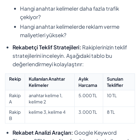
Hangi anahtar kelimeler daha fazla trafik
çekiyor?
Hangi anahtar kelimelerde reklam verme
maliyetleri yüksek?
Rekabetçi Teklif Stratejileri:
Rakiplerinizin teklif
stratejilerini inceleyin. Aşağıdaki tablo bu
değerlendirmeyi kolaylaştırır:
Rekip
Kullanılan Anahtar
Aylık
Sunulan
Kelimeler
Harcama
Teklifler
Rakip
anahtar kelime 1,
5.000 TL
10 TL
A
kelime 2
Rakip
kelime 3, kelime 4
3.000 TL
8 TL
B
Rekabet Analizi Araçları:
Google Keyword