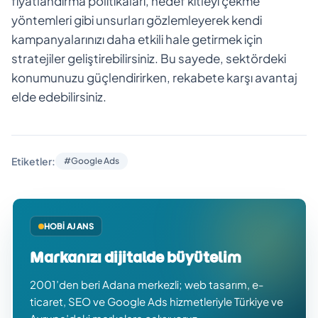
fiyatlandırma politikaları, hedef kitleyi çekme
yöntemleri gibi unsurları gözlemleyerek kendi
kampanyalarınızı daha etkili hale getirmek için
stratejiler geliştirebilirsiniz. Bu sayede, sektördeki
konumunuzu güçlendirirken, rekabete karşı avantaj
elde edebilirsiniz.
Etiketler:
#Google Ads
HOBI AJANS
Markanızı dijitalde büyütelim
2001’den beri Adana merkezli; web tasarım, e-
ticaret, SEO ve Google Ads hizmetleriyle Türkiye ve