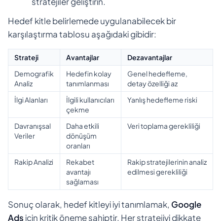
stratejiler geliştirin.
Hedef kitle belirlemede uygulanabilecek bir
karşılaştırma tablosu aşağıdaki gibidir:
Strateji
Avantajlar
Dezavantajlar
Demografik
Hedefin kolay
Genel hedefleme,
Analiz
tanımlanması
detay özelliği az
İlgi Alanları
İlgili kullanıcıları
Yanlış hedefleme riski
çekme
Davranışsal
Daha etkili
Veri toplama gerekliliği
Veriler
dönüşüm
oranları
Rakip Analizi
Rekabet
Rakip stratejilerinin analiz
avantajı
edilmesi gerekliliği
sağlaması
Sonuç olarak, hedef kitleyi iyi tanımlamak,
Google
Ads
için kritik öneme sahiptir. Her stratejiyi dikkate