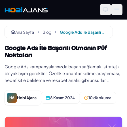
Ana Sayfa
Blog
Google Ads İle Başarılı Olmanın Püf Noktaları
Google Ads İle Başarılı Olmanın Püf
Noktaları
Google Ads kampanyalarınızda başarı sağlamak, stratejik
bir yaklaşım gerektirir. Özellikle anahtar kelime araştırması,
hedef kitle belirleme ve rekabet analizi gibi unsurlar,
Googl…
Hobi Ajans
8 Kasım 2024
10 dk okuma
HA