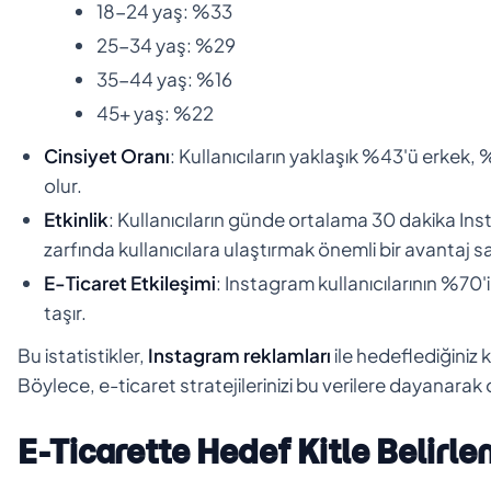
18-24 yaş: %33
25-34 yaş: %29
35-44 yaş: %16
45+ yaş: %22
Cinsiyet Oranı
: Kullanıcıların yaklaşık %43'ü erkek, 
olur.
Etkinlik
: Kullanıcıların günde ortalama 30 dakika Inst
zarfında kullanıcılara ulaştırmak önemli bir avantaj s
E-Ticaret Etkileşimi
: Instagram kullanıcılarının %70'i
taşır.
Bu istatistikler,
Instagram reklamları
ile hedeflediğiniz 
Böylece, e-ticaret stratejilerinizi bu verilere dayanarak 
E-Ticarette Hedef Kitle Belirl