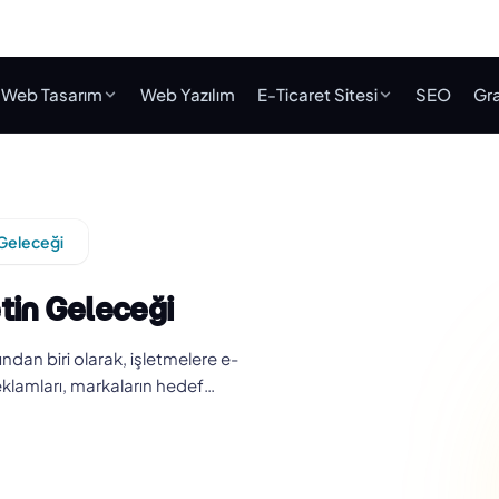
Web Tasarım
Web Yazılım
E-Ticaret Sitesi
SEO
Gra
 Geleceği
tin Geleceği
an biri olarak, işletmelere e-
reklamları, markaların hedef…