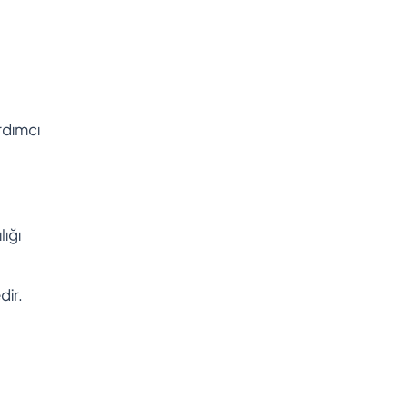
rdımcı
lığı
dir.