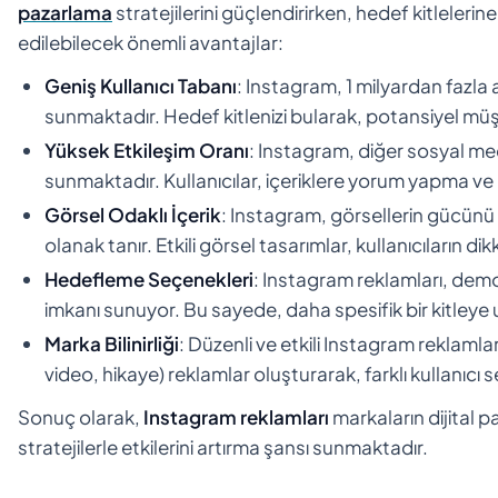
pazarlama
stratejilerini güçlendirirken, hedef kitleleri
edilebilecek önemli avantajlar:
Geniş Kullanıcı Tabanı
: Instagram, 1 milyardan fazla 
sunmaktadır. Hedef kitlenizi bularak, potansiyel müşteri
Yüksek Etkileşim Oranı
: Instagram, diğer sosyal me
sunmaktadır. Kullanıcılar, içeriklere yorum yapma v
Görsel Odaklı İçerik
: Instagram, görsellerin gücünü ö
olanak tanır. Etkili görsel tasarımlar, kullanıcıların dikk
Hedefleme Seçenekleri
: Instagram reklamları, demog
imkanı sunuyor. Bu sayede, daha spesifik bir kitleye 
Marka Bilinirliği
: Düzenli ve etkili Instagram reklamla
video, hikaye) reklamlar oluşturarak, farklı kullanıcı 
Sonuç olarak,
Instagram reklamları
markaların dijital 
stratejilerle etkilerini artırma şansı sunmaktadır.