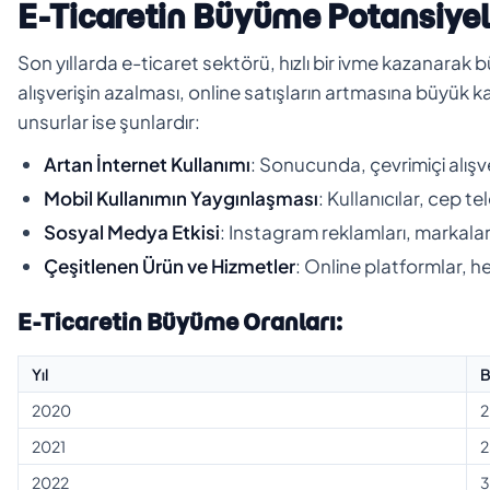
E-Ticaretin Büyüme Potansiyel
Son yıllarda e-ticaret sektörü, hızlı bir ivme kazanara
alışverişin azalması, online satışların artmasına büyük k
unsurlar ise şunlardır:
Artan İnternet Kullanımı
: Sonucunda, çevrimiçi alışve
Mobil Kullanımın Yaygınlaşması
: Kullanıcılar, cep te
Sosyal Medya Etkisi
: Instagram reklamları, markala
Çeşitlenen Ürün ve Hizmetler
: Online platformlar, 
E-Ticaretin Büyüme Oranları:
Yıl
B
2020
2
2021
2
2022