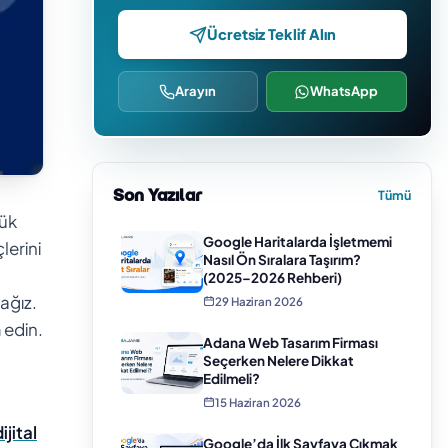
Ücretsiz Teklif Alın
Arayın
WhatsApp
Son Yazılar
Tümü
yük
Google Haritalarda İşletmemi
lerini
Nasıl Ön Sıralara Taşırım?
(2025–2026 Rehberi)
cağız.
29 Haziran 2026
 edin.
Adana Web Tasarım Firması
Seçerken Nelere Dikkat
Edilmeli?
15 Haziran 2026
ijital
Google’da İlk Sayfaya Çıkmak