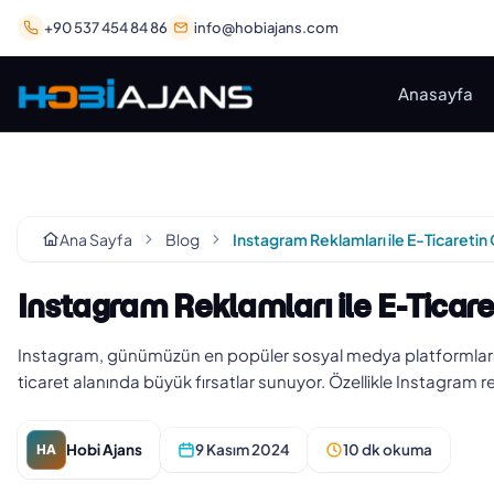
+90 537 454 84 86
info@hobiajans.com
Anasayfa
Ana Sayfa
Blog
Instagram Reklamları ile E-Ticaretin
Instagram Reklamları ile E-Ticare
Instagram, günümüzün en popüler sosyal medya platformlarınd
ticaret alanında büyük fırsatlar sunuyor. Özellikle Instagram 
Hobi Ajans
9 Kasım 2024
10 dk okuma
HA