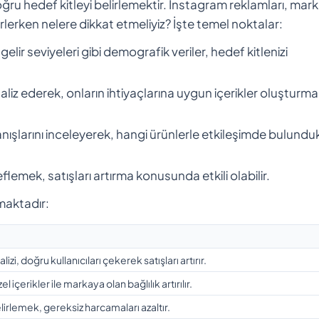
doğru hedef kitleyi belirlemektir. Instagram reklamları, mar
rlerken nelere dikkat etmeliyiz? İşte temel noktalar:
gelir seviyeleri gibi demografik veriler, hedef kitlenizi
i analiz ederek, onların ihtiyaçlarına uygun içerikler oluşturm
anışlarını inceleyerek, hangi ürünlerle etkileşimde bulunduk
deflemek, satışları artırma konusunda etkili olabilir.
maktadır:
izi, doğru kullanıcıları çekerek satışları artırır.
el içerikler ile markaya olan bağlılık artırılır.
lirlemek, gereksiz harcamaları azaltır.