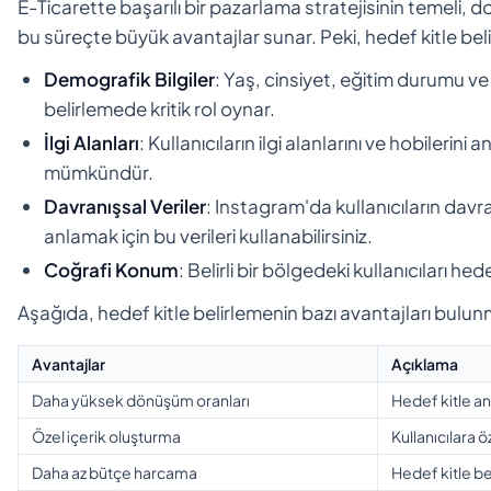
E-Ticarette başarılı bir pazarlama stratejisinin temeli, 
bu süreçte büyük avantajlar sunar. Peki, hedef kitle beli
Demografik Bilgiler
: Yaş, cinsiyet, eğitim durumu ve 
belirlemede kritik rol oynar.
İlgi Alanları
: Kullanıcıların ilgi alanlarını ve hobilerin
mümkündür.
Davranışsal Veriler
: Instagram'da kullanıcıların davr
anlamak için bu verileri kullanabilirsiniz.
Coğrafi Konum
: Belirli bir bölgedeki kullanıcıları he
Aşağıda, hedef kitle belirlemenin bazı avantajları bulun
Avantajlar
Açıklama
Daha yüksek dönüşüm oranları
Hedef kitle anal
Özel içerik oluşturma
Kullanıcılara öz
Daha az bütçe harcama
Hedef kitle be