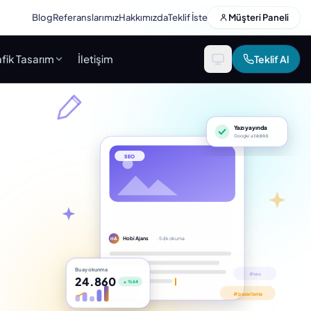
Blog
Referanslarımız
Hakkımızda
Teklif İste
Müşteri Paneli
fik Tasarım
İletişim
Teklif Al
Yazı yayında
Google’a bildirildi
SEO
Hobi Ajans
· 5 dk okuma
HA
Bu ay okunma
24.860
▲ %64