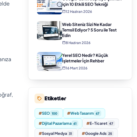
 elde
için 10 Etkili SEO Tekniği
12 Haziran 2026
Web Siteniz Sizi Ne Kadar
Temsil Ediyor? 5 Soru ile Test
Edin
8 Haziran 2026
Yerel SEO Nedir? Küçük
anıza
İşletmeler İçin Rehber
16 Mart 2026
oğraf,
Etiketler
#
SEO
#
Web Tasarım
100
67
#
Dijital Pazarlama
#
E-Ticaret
61
47
#
Sosyal Medya
#
Google Ads
31
25