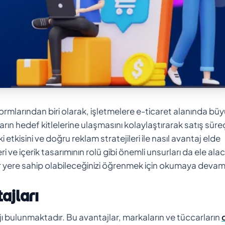
mlarından biri olarak, işletmelere e-ticaret alanında bü
rın hedef kitlelerine ulaşmasını kolaylaştırarak satış süreç
 etkisini ve doğru reklam stratejileri ile nasıl avantaj elde
eri ve içerik tasarımının rolü gibi önemli unsurları da ele ala
bir yere sahip olabileceğinizi öğrenmek için okumaya devam
ajları
ı bulunmaktadır. Bu avantajlar, markaların ve tüccarların
d