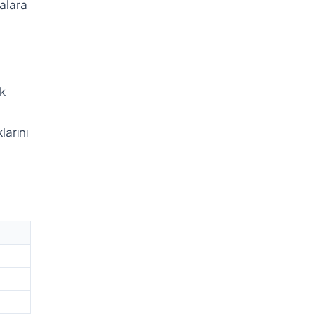
kalara
ak
larını