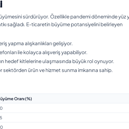
i
k büyümesini sürdürüyor. Özellikle pandemi döneminde yüz 
atkı sağladı. E-ticaretin büyüme potansiyelini belirleyen
riş yapma alışkanlıkları gelişiyor.
lefonları ile kolayca alışveriş yapabiliyor.
rın hedef kitlelerine ulaşmasında büyük rol oynuyor.
her sektörden ürün ve hizmet sunma imkanına sahip.
üyüme Oranı (%)
0
5
30