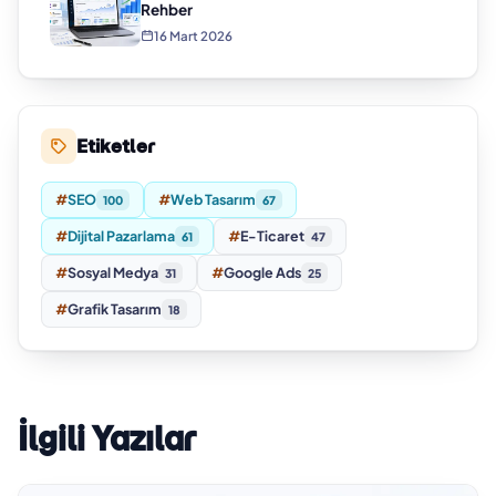
Rehber
16 Mart 2026
Etiketler
#
SEO
#
Web Tasarım
100
67
#
Dijital Pazarlama
#
E-Ticaret
61
47
#
Sosyal Medya
#
Google Ads
31
25
#
Grafik Tasarım
18
İlgili Yazılar