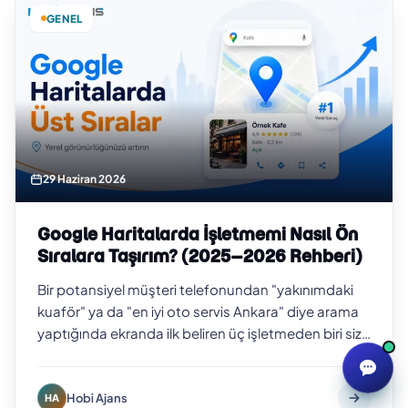
GENEL
29 Haziran 2026
Google Haritalarda İşletmemi Nasıl Ön
Sıralara Taşırım? (2025–2026 Rehberi)
Bir potansiyel müşteri telefonundan "yakınımdaki
kuaför" ya da "en iyi oto servis Ankara" diye arama
yaptığında ekranda ilk beliren üç işletmeden biri siz
değilseniz, o müşteriyi b…
Hobi Ajans
HA