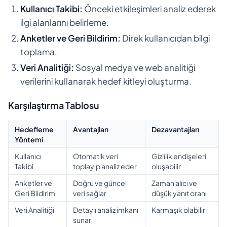
Kullanıcı Takibi:
Önceki etkileşimleri analiz ederek
ilgi alanlarını belirleme.
Anketler ve Geri Bildirim:
Direk kullanıcıdan bilgi
toplama.
Veri Analitiği:
Sosyal medya ve web analitiği
verilerini kullanarak hedef kitleyi oluşturma.
Karşılaştırma Tablosu
Hedefleme
Avantajları
Dezavantajları
Yöntemi
Kullanıcı
Otomatik veri
Gizlilik endişeleri
Takibi
toplayıp analiz eder
oluşabilir
Anketler ve
Doğru ve güncel
Zaman alıcı ve
Geri Bildirim
veri sağlar
düşük yanıt oranı
Veri Analitiği
Detaylı analiz imkanı
Karmaşık olabilir
sunar