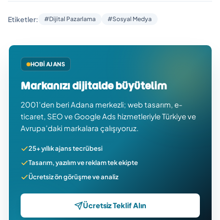
Etiketler:
#Dijital Pazarlama
#Sosyal Medya
HOBI AJANS
Markanızı dijitalde büyütelim
2001’den beri Adana merkezli; web tasarım, e-
ticaret, SEO ve Google Ads hizmetleriyle Türkiye ve
Avrupa’daki markalara çalışıyoruz.
25+ yıllık ajans tecrübesi
Tasarım, yazılım ve reklam tek ekipte
Ücretsiz ön görüşme ve analiz
Ücretsiz Teklif Alın