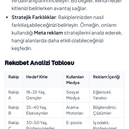
ve davranışlarını inceleyin. Bu bilgiler, kendi hedef
kitlenizi belirlerken avantaj sağlar.
Stratejik Farklılıklar
: Rakiplerinizden nasıl
farklılaşabileceğinizi belirleyin. Örneğin, onların
kullandığı
Meta reklam
stratejilerini analiz ederek,
hangi alanlarda daha etkili olabileceğinizi
keşfedin.
Rekabet Analizi Tablosu
Rakip
Hedef Kitle
Kullanılan
Reklam İçeriği
Medya
Rakip
18-25 Yaş,
Sosyal
Eğlenceli,
A
Gençler
Medya
Yaratıcı
Rakip
25-40 Yaş,
Arama
Bilgilendirici,
B
Ebeveynler
Motorları
Çözümler
Rakip
30-50 Yaş,
E-posta
İş odaklı,
C
Profesyoneller
Profesyonel