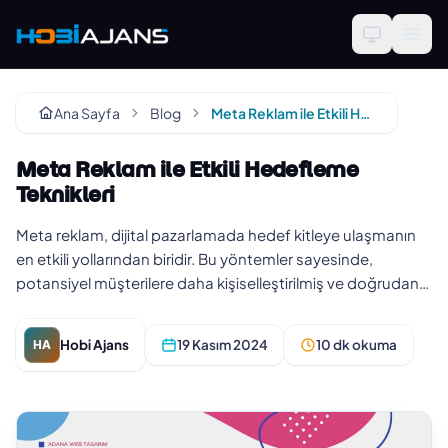
Ana Sayfa
Blog
Meta Reklam ile Etkili Hedefleme Teknikleri
Meta Reklam ile Etkili Hedefleme
Teknikleri
Meta reklam, dijital pazarlamada hedef kitleye ulaşmanın
en etkili yollarından biridir. Bu yöntemler sayesinde,
potansiyel müşterilere daha kişiselleştirilmiş ve doğrudan
hitap ede…
Hobi Ajans
19 Kasım 2024
10 dk okuma
HA