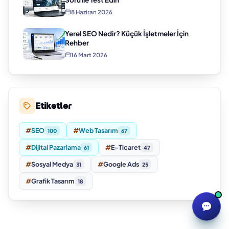
8 Haziran 2026
Yerel SEO Nedir? Küçük İşletmeler İçin
Rehber
16 Mart 2026
Etiketler
#
SEO
#
Web Tasarım
100
67
#
Dijital Pazarlama
#
E-Ticaret
61
47
#
Sosyal Medya
#
Google Ads
31
25
#
Grafik Tasarım
18