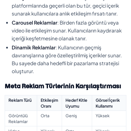
platformlarında geçerli olan bu tür, geçici içerik
sunarak kullanıcılara anlık etkileşim fırsatı tanır.
Carousel Reklamlar
: Birden fazla görüntü veya
video ile etkileşim sunar. Kullanıcıların kaydırarak
içeriği keşfetmesine olanak tanır.
Dinamik Reklamlar
: Kullanıcının geçmiş
davranışlarına göre özelleştirilmiş içerikler sunar.
Bu sayede daha hedefli bir pazarlama stratejisi
oluşturur.
Meta Reklam Türlerinin Karşılaştırması
Reklam Türü
Etkileşim
Hedef Kitle
Görsel İçerik
Oranı
Uyumu
Kullanımı
Görüntülü
Orta
Geniş
Yüksek
Reklamlar
Video
Yüksek
Orta
Yüksek