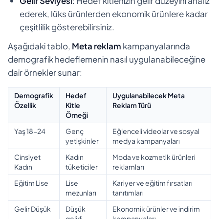
Gelir Seviyesi
: Hedef kitlenizin gelir düzeyini analiz
ederek, lüks ürünlerden ekonomik ürünlere kadar
çeşitlilik gösterebilirsiniz.
Aşağıdaki tablo,
Meta reklam
kampanyalarında
demografik hedeflemenin nasıl uygulanabileceğine
dair örnekler sunar:
Demografik
Hedef
Uygulanabilecek Meta
Özellik
Kitle
Reklam Türü
Örneği
Yaş 18-24
Genç
Eğlenceli videolar ve sosyal
yetişkinler
medya kampanyaları
Cinsiyet
Kadın
Moda ve kozmetik ürünleri
Kadın
tüketiciler
reklamları
Eğitim Lise
Lise
Kariyer ve eğitim fırsatları
mezunları
tanıtımları
Gelir Düşük
Düşük
Ekonomik ürünler ve indirim
gelirli
kampanyaları