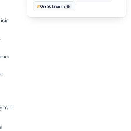
#
Grafik Tasarım
18
için
e
ımcı
de
yimini
i