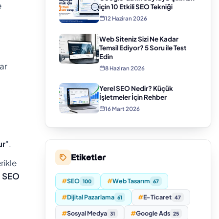
e
için 10 Etkili SEO Tekniği
12 Haziran 2026
Web Siteniz Sizi Ne Kadar
Temsil Ediyor? 5 Soru ile Test
Edin
ar
8 Haziran 2026
Yerel SEO Nedir? Küçük
İşletmeler İçin Rehber
16 Mart 2026
ur
".
Etiketler
rikle
,
SEO
#
SEO
#
Web Tasarım
100
67
#
Dijital Pazarlama
#
E-Ticaret
61
47
#
Sosyal Medya
#
Google Ads
31
25