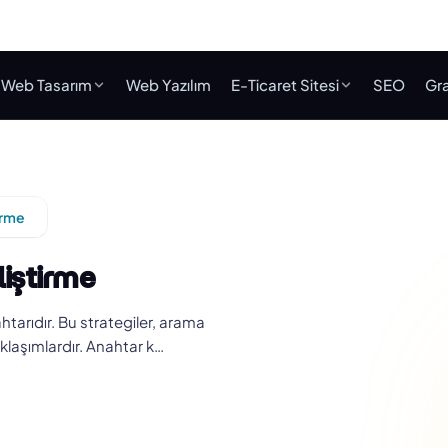
Web Tasarım
Web Yazılım
E-Ticaret Sitesi
SEO
Gra
irme
liştirme
tarıdır. Bu strategiler, arama
aklaşımlardır. Anahtar k…