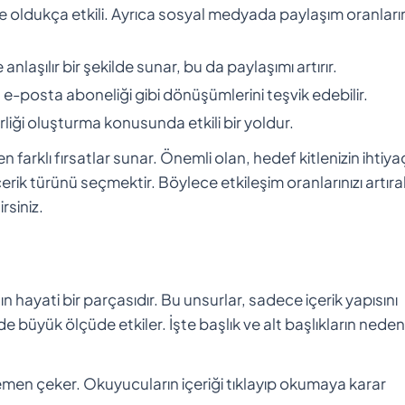
ekte oldukça etkili. Ayrıca sosyal medyada paylaşım oranları
 anlaşılır bir şekilde sunar, bu da paylaşımı artırır.
n e-posta aboneliği gibi dönüşümlerini teşvik edebilir.
irliği oluşturma konusunda etkili bir yoldur.
n farklı fırsatlar sunar. Önemli olan, hedef kitlenizin ihtiyaç
erik türünü seçmektir. Böylece etkileşim oranlarınızı artırab
rsiniz.
 hayati bir parçasıdır. Bu unsurlar, sadece içerik yapısını
e büyük ölçüde etkiler. İşte başlık ve alt başlıkların nede
 hemen çeker. Okuyucuların içeriği tıklayıp okumaya karar