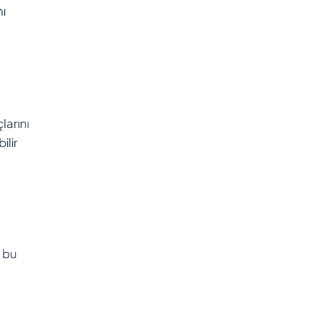
nı
larını
ilir
n bu