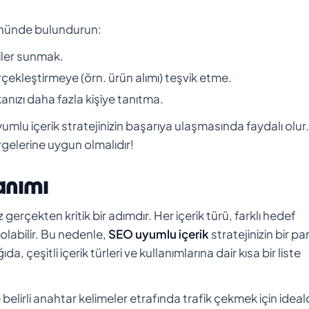
z önünde bulundurun:
giler sunmak.
gerçekleştirmeye (örn. ürün alımı) teşvik etme.
rkanızı daha fazla kişiye tanıtma.
uyumlu içerik stratejinizin başarıya ulaşmasında faydalı olur.
rgelerine uygun olmalıdır!
lanımı
z gerçekten kritik bir adımdır. Her içerik türü, farklı hedef
 olabilir. Bu nedenle,
SEO uyumlu içerik
stratejinizin bir pa
da, çeşitli içerik türleri ve kullanımlarına dair kısa bir liste
belirli anahtar kelimeler etrafında trafik çekmek için ideald