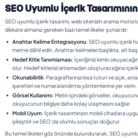
SEO Uyumlu İçerik Tasarımının 
SEO uyumlu içerik tasarımı, web sitenizin arama motorları
dikkate almanız gereken bazı temel ilkeler şunlardır:
Anahtar Kelime Entegrasyonu
: SEO uyumlu içerik ha
metne dâhil edin. Anahtar kelimeleri başlıkta, alt baş
Hedef Kitle Tanımlaması
: İçeriğinizi kimin okuyacağ
olur. Hedef kitlenizi anlamadan oluşturacağınız içerik, 
Okunabilirlik
: Paragraflarınızı kısa tutun ve açık, anl
işaretleri ve numaralandırma yöntemlerine yer verin.
Görsel Kullanımı
: Metin içindeki görseller, okuyucunun
okuyucunun bilgiye daha kolay ulaşmasını sağlar.
Mobil Uyum
: İçerik tasarımınızın mobil cihazlara uyg
iyileştirir ve SEO’da olumlu sonuçlar doğurur.
Bu temel ilkeleri göz önünde bulundurarak, SEO uyumlu i