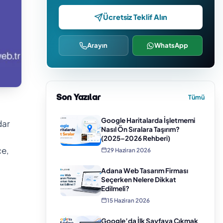
Ücretsiz Teklif Alın
Arayın
WhatsApp
Son Yazılar
Tümü
Google Haritalarda İşletmemi
dar
Nasıl Ön Sıralara Taşırım?
(2025–2026 Rehberi)
ce,
29 Haziran 2026
Adana Web Tasarım Firması
Seçerken Nelere Dikkat
Edilmeli?
15 Haziran 2026
Google’da İlk Sayfaya Çıkmak