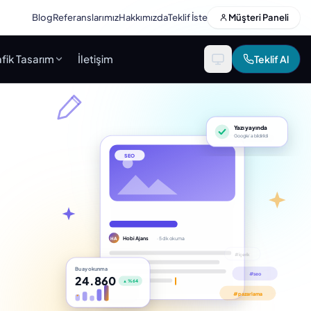
Blog
Referanslarımız
Hakkımızda
Teklif İste
Müşteri Paneli
fik Tasarım
İletişim
Teklif Al
Yazı yayında
Google’a bildirildi
SEO
Hobi Ajans
· 5 dk okuma
HA
Bu ay okunma
24.860
▲ %64