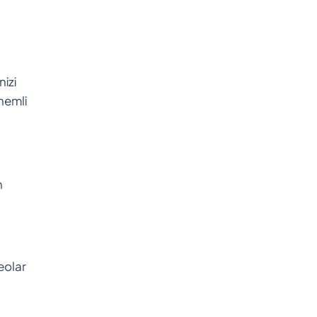
nizi
önemli
n
deolar