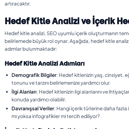
artıracaktır.
Hedef Kitle Analizi ve İçerik He
Hedef kitle analizi, SEO uyumlu içerik oluşturmanın temel 
belirlemede büyük rol oynar. Aşağıda, hedef kitle analizi i
adımlar bulunmaktadır:
Hedef Kitle Analizi Adımları
Demografik Bilgiler
: Hedef kitlenizin yaş, cinsiyet, eği
tonunu ve tarzını belirlemenize yardımcı olur.
İlgi Alanları
: Hedef kitlenizin ilgi alanlarını ve ihtiya
konuda yardımcı olabilir.
Davranışsal Veriler
: Hangi içerik türlerine daha fazla 
mı yoksa infografikler mi tercih ediliyor?