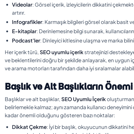
Videolar
: Görsel içerik, izleyicilerin dikkatini çekm
artırır.
Infografikler
: Karmaşık bilgileri görsel olarak basit ve
E-kitaplar
: Derinlemesine bilgi sunarak, kullanıcıları
Podcast'ler
: Dinleyici kitlesine ulaşma ve marka bilin
Her içerik türü,
SEO uyumlu içerik
stratejinizi destekleye
ve beklentilerini doğru bir şekilde anlayarak, en uygun iç
ve arama motorları tarafından daha iyi sıralamalar alabili
Başlık ve Alt Başlıkların Önemi
Başlıklar ve alt başlıklar,
SEO Uyumlu İçerik
oluşturmanın
belirlemekle kalmaz; aynı zamanda kullanıcı deneyimini d
kadar önemli olduğunu gösteren bazı noktalar:
Dikkat Çekme
: İyi bir başlık, okuyucunun dikkatini