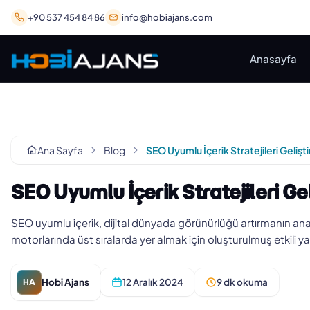
+90 537 454 84 86
info@hobiajans.com
Anasayfa
Ana Sayfa
Blog
SEO Uyumlu İçerik Stratejileri Gelişt
SEO Uyumlu İçerik Stratejileri Ge
SEO uyumlu içerik, dijital dünyada görünürlüğü artırmanın anah
motorlarında üst sıralarda yer almak için oluşturulmuş etkili y
Hobi Ajans
12 Aralık 2024
9 dk okuma
HA