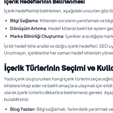
İçerik Hedeflerinin Belirlenmesi
İçerik hedeflerinizi belirlerken, aşağıdaki unsurları gö
Bilgi Sağlama
: Kitlenizin sorularını yanıtlamak ve bil
Dönüşüm Artırma
: Hedef kitlenizi belirli bir eylem 
Marka Bilinirliği Oluşturma
: İçerikler aracılığıyla ma
İyi bir hedef kitle analizi ve doğru içerik hedefleri, SEO 
Unutmayın, içerikleriniz her zaman hedef kitlenizin yöne
İçerik Türlerinin Seçimi ve Kul
Yazılı içerik oluştururken hangi içerik türlerini seçeceğini
kitlelere hitap eder ve belirli amaçlara ulaşmak için etkili
olarak içerik türlerini dikkatlice belirlemeniz gerekir. Aşağı
bulabilirsiniz:
Blog Yazıları
: Bilgi sağlamak, farkındalık yaratmak ve 