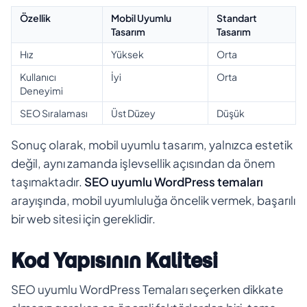
Özellik
Mobil Uyumlu
Standart
Tasarım
Tasarım
Hız
Yüksek
Orta
Kullanıcı
İyi
Orta
Deneyimi
SEO Sıralaması
Üst Düzey
Düşük
Sonuç olarak, mobil uyumlu tasarım, yalnızca estetik
değil, aynı zamanda işlevsellik açısından da önem
taşımaktadır.
SEO uyumlu WordPress temaları
arayışında, mobil uyumluluğa öncelik vermek, başarılı
bir web sitesi için gereklidir.
Kod Yapısının Kalitesi
SEO uyumlu WordPress Temaları seçerken dikkate