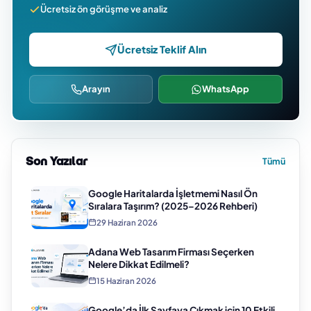
Ücretsiz ön görüşme ve analiz
Ücretsiz Teklif Alın
Arayın
WhatsApp
Son Yazılar
Tümü
Google Haritalarda İşletmemi Nasıl Ön
Sıralara Taşırım? (2025–2026 Rehberi)
29 Haziran 2026
Adana Web Tasarım Firması Seçerken
Nelere Dikkat Edilmeli?
15 Haziran 2026
Google’da İlk Sayfaya Çıkmak için 10 Etkili