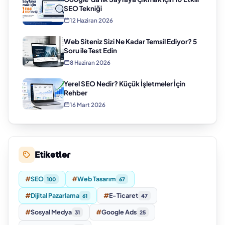
SEO Tekniği
12 Haziran 2026
Web Siteniz Sizi Ne Kadar Temsil Ediyor? 5
Soru ile Test Edin
8 Haziran 2026
Yerel SEO Nedir? Küçük İşletmeler İçin
Rehber
16 Mart 2026
Etiketler
#
SEO
#
Web Tasarım
100
67
#
Dijital Pazarlama
#
E-Ticaret
61
47
#
Sosyal Medya
#
Google Ads
31
25