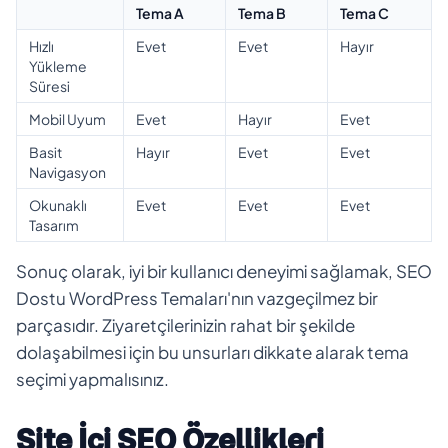
Tema A
Tema B
Tema C
Hızlı
Evet
Evet
Hayır
Yükleme
Süresi
Mobil Uyum
Evet
Hayır
Evet
Basit
Hayır
Evet
Evet
Navigasyon
Okunaklı
Evet
Evet
Evet
Tasarım
Sonuç olarak, iyi bir kullanıcı deneyimi sağlamak, SEO
Dostu WordPress Temaları'nın vazgeçilmez bir
parçasıdır. Ziyaretçilerinizin rahat bir şekilde
dolaşabilmesi için bu unsurları dikkate alarak tema
seçimi yapmalısınız.
Site İçi SEO Özellikleri