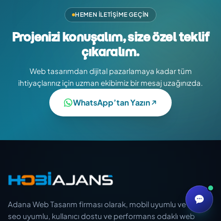
HEMEN İLETIŞIME GEÇIN
Projenizi konuşalım, size özel teklif
çıkaralım.
Web tasarımdan dijital pazarlamaya kadar tüm
ihtiyaçlarınız için uzman ekibimiz bir mesaj uzağınızda.
WhatsApp’tan Yazın
Adana Web Tasarım firması olarak, mobil uyumlu ve
seo uyumlu, kullanıcı dostu ve performans odaklı web