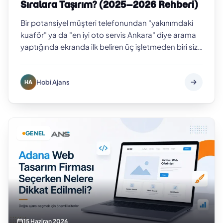
Sıralara Taşırım? (2025–2026 Rehberi)
Bir potansiyel müşteri telefonundan "yakınımdaki
kuaför" ya da "en iyi oto servis Ankara" diye arama
yaptığında ekranda ilk beliren üç işletmeden biri siz
değilseniz, o müşteriyi b…
Hobi Ajans
HA
GENEL
15 Haziran 2026