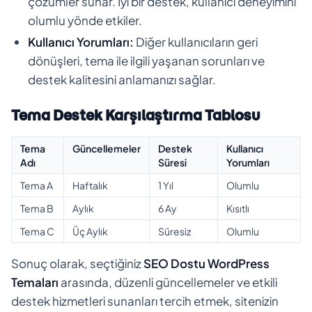
çözümler sunar. İyi bir destek, kullanıcı deneyimini
olumlu yönde etkiler.
Kullanıcı Yorumları:
Diğer kullanıcıların geri
dönüşleri, tema ile ilgili yaşanan sorunları ve
destek kalitesini anlamanızı sağlar.
Tema Destek Karşılaştırma Tablosu
Tema
Güncellemeler
Destek
Kullanıcı
Adı
Süresi
Yorumları
Tema A
Haftalık
1 Yıl
Olumlu
Tema B
Aylık
6 Ay
Kısıtlı
Tema C
Üç Aylık
Süresiz
Olumlu
Sonuç olarak, seçtiğiniz
SEO Dostu WordPress
Temaları
arasında, düzenli güncellemeler ve etkili
destek hizmetleri sunanları tercih etmek, sitenizin