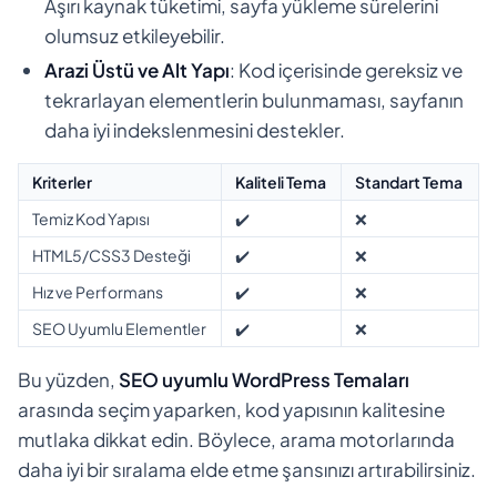
Aşırı kaynak tüketimi, sayfa yükleme sürelerini
olumsuz etkileyebilir.
Arazi Üstü ve Alt Yapı
: Kod içerisinde gereksiz ve
tekrarlayan elementlerin bulunmaması, sayfanın
daha iyi indekslenmesini destekler.
Kriterler
Kaliteli Tema
Standart Tema
Temiz Kod Yapısı
✔️
❌
HTML5/CSS3 Desteği
✔️
❌
Hız ve Performans
✔️
❌
SEO Uyumlu Elementler
✔️
❌
Bu yüzden,
SEO uyumlu WordPress Temaları
arasında seçim yaparken, kod yapısının kalitesine
mutlaka dikkat edin. Böylece, arama motorlarında
daha iyi bir sıralama elde etme şansınızı artırabilirsiniz.