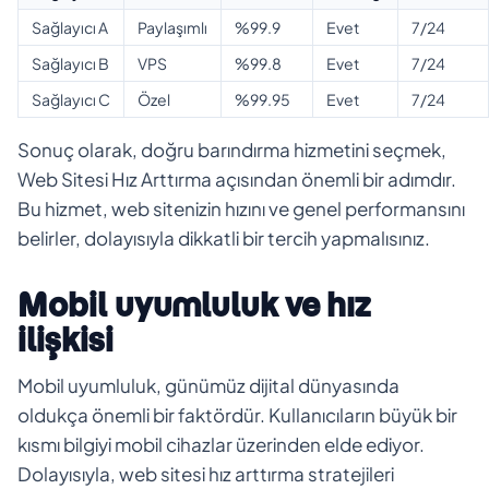
Sağlayıcı A
Paylaşımlı
%99.9
Evet
7/24
Sağlayıcı B
VPS
%99.8
Evet
7/24
Sağlayıcı C
Özel
%99.95
Evet
7/24
Sonuç olarak, doğru barındırma hizmetini seçmek,
Web Sitesi Hız Arttırma açısından önemli bir adımdır.
Bu hizmet, web sitenizin hızını ve genel performansını
belirler, dolayısıyla dikkatli bir tercih yapmalısınız.
Mobil uyumluluk ve hız
ilişkisi
Mobil uyumluluk, günümüz dijital dünyasında
oldukça önemli bir faktördür. Kullanıcıların büyük bir
kısmı bilgiyi mobil cihazlar üzerinden elde ediyor.
Dolayısıyla, web sitesi hız arttırma stratejileri