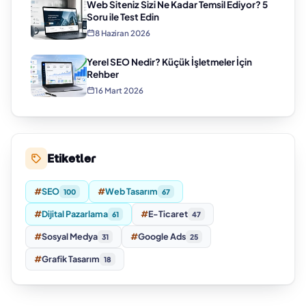
Web Siteniz Sizi Ne Kadar Temsil Ediyor? 5
Soru ile Test Edin
8 Haziran 2026
Yerel SEO Nedir? Küçük İşletmeler İçin
Rehber
16 Mart 2026
Etiketler
#
SEO
#
Web Tasarım
100
67
#
Dijital Pazarlama
#
E-Ticaret
61
47
#
Sosyal Medya
#
Google Ads
31
25
#
Grafik Tasarım
18