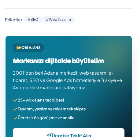
Etiketler:
#SEO
#Web Tasarım
HOBI AJANS
Markanızı dijitalde büyütelim
2001’den beri Adana merkezli; web tasarım, e-
ticaret, SEO ve Google Ads hizmetleriyle Türkiye ve
Avrupa’daki markalara çalışıyoruz.
25+ yıllık ajans tecrübesi
Tasarım, yazılım ve reklam tek ekipte
Ücretsiz ön görüşme ve analiz
Ücretsiz Teklif Alın